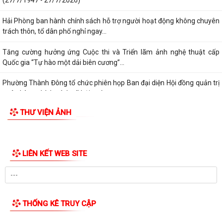
(27/7/1947 - 27/7/2026)
Hải Phòng ban hành chính sách hỗ trợ người hoạt động không chuyên
trách thôn, tổ dân phố nghỉ ngay...
Tăng cường hưởng ứng Cuộc thi và Triển lãm ảnh nghệ thuật cấp
Quốc gia “Tự hào một dải biên cương”...
Phường Thành Đông tổ chức phiên họp Ban đại diện Hội đồng quản trị
ngân hàng chính sách xã hội quý...
THƯ VIỆN ẢNH
Hơn 1.600 đoàn viên, người lao động trên địa bàn phường Thành Đông
tham gia bữa cơm công đoàn
Đảng ủy phường Thành Đông tổ chức lớp bồi dưỡng Lý luận chính trị
hè năm 2026 cho đội ngũ giáo viên
Phường Thành Đông tri ân Người có công
Công an phường Thành Đông dâng hương tại Di tích Nhà tù Hải Dương
nhân kỷ niệm 79 năm Ngày Thương...