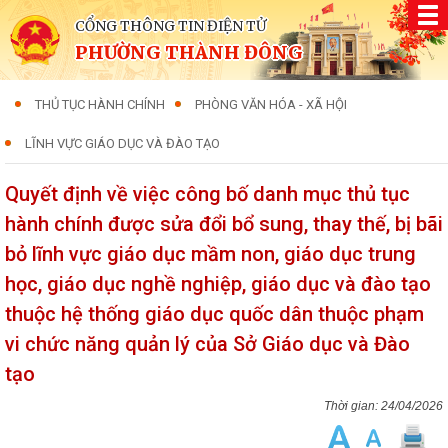
CỔNG THÔNG TIN ĐIỆN TỬ
PHƯỜNG THÀNH ĐÔNG
THỦ TỤC HÀNH CHÍNH
PHÒNG VĂN HÓA - XÃ HỘI
LĨNH VỰC GIÁO DỤC VÀ ĐÀO TẠO
Quyết định về việc công bố danh mục thủ tục
hành chính được sửa đổi bổ sung, thay thế, bị bãi
bỏ lĩnh vực giáo dục mầm non, giáo dục trung
học, giáo dục nghề nghiệp, giáo dục và đào tạo
thuộc hệ thống giáo dục quốc dân thuộc phạm
vi chức năng quản lý của Sở Giáo dục và Đào
tạo
24/04/2026