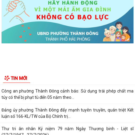
hoạt động kinh doanh tại Chợ tạm Chi...
Đảng ủy phường Thành Đông đẩy mạnh tuyên truyền, thực hiện Nghị
quyết số 27-NQ/TW về xây dựng và...
Phường Thành Đông tăng cương phân loại chất thải rắn sinh hoạt tại
nguồn: Hành động nhỏ, ý nghĩa...
Phường Thành Đông tuyên truyền chương trình tuyển chọn thực tập
sinh nữ đi thực tập kỹ thuật tại...
Phường Thành Đông tham dự Hội nghị trực tuyến toán quốc nghiên
TIN MỚI
cứu, học tập, quán triệt và triển...
Công an phường Thành Đông cảnh báo: Sử dụng trái phép chất ma
túy có thể bị phạt tù đến 05 năm theo...
Đảng ủy phường Thành Đông đẩy mạnh tuyên truyền, quán triệt Kết
luận số 166-KL/TW của Bộ Chính trị...
Thư tri ân nhân Kỷ niệm 79 năm Ngày Thương binh - Liệt sĩ