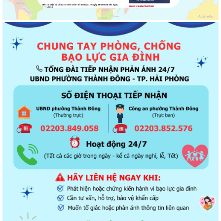
Thông báo về chương trình thu hồi để kiểm tra, khắc phục sự cố các
dòng xe mô tô Honda CB1000...
Kết quả Kỳ họp thứ 3 HĐND thành phố Hải Phòng khóa XIV, nhiệm kỳ
2021 - 2026
Khai thác tài liệu số và Chatbox AI trợi giúp pháp luật
Đẩy mạnh tuyên truyền thực hiện Chương trình hành động của Thành
ủy về xây dựng và hoàn thiện nhà...
Tăng cường các giải pháp đấu tranh, ngăn chặn và xử lý hành vi xâm
phạm quyền sở hữu trí tuệ trên...
Ủy ban nhân dân phường Thành Đông thông báo về việc chấm dứt