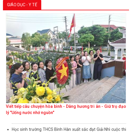
GIÁO DỤC - Y TẾ
Viết tiếp câu chuyện hòa bình - Dâng hương tri ân - Giữ trọ đạo
lý "Uống nước nhớ nguồn"
Học sinh trường THCS Bình Hàn xuất sắc đạt Giải Nhì cuộc thi