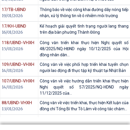
17/TB-UBND
Thông báo về việc công khai đường dây nóng tiếp
19/01/2026
nhận, xử lý thông tin về ô nhiễm môi trường
17/KH-UBND
Kế hoạch giải quyết tình trạng người lang thang
16/01/2026
trên địa bàn phường Thành Đông
118/UBND-VHXH
Công văn triển khai thực hiện Nghị quyết số
15/01/2026
48/2025/NQ-HĐND ngày 10/12/2025 của Hội
đồng nhân dân...
109/UBND-VHXH
Công văn về việc phối hợp triển khai tuyển chọn
14/01/2026
người lao động đi thực tập kỹ thuật tại Nhật Bản
107/UBND-VHXH
Công văn về việc hướng dẫn triển khai thực hiện
14/01/2026
Nghị quyết số 57/2025/NQ-HDND ngày
11/12/2025 của...
88/UBND-VHXH
Công văn về việc triển khai, thực hiện Kết luận của
13/01/2026
đồng chí Tổng Bí thư Tô Lâm về công tác chăm...
83/UBND-CA
Công văn tăng cường tuyên truyền, vận động,
13/01/2026
hướng dẫn chấp hành pháp luật về cư trú