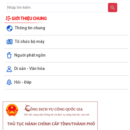
59/UBND-VHXH
Công văn về việc triển khai thực hiện Chỉ thị số
09/01/2026
35/CT-TTg ngày 23/12/2025 về tăng cường thực
hiện...
GIỚI THIỆU CHUNG
57/UBND-VHXH
Công văn về việc sản phẩm truyền thông mẫu
Thông tin chung
09/01/2026
thông điệp truyền hình (TVC) về xu hướng biến
đổi dân số...
Tổ chức bộ máy
Người phát ngôn
Di sản - Văn hóa
Hỏi - Đáp