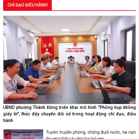
CHỈ ĐẠO ĐIỀU HÀNH
Ủy ban nhân dân phường Thành Đông thông báo về việc
chấm dứt hoạt động kinh doanh tại Chợ tạm Chi Lăng và
di chuyển sang Chợ Chi Lăng mới
Đảng ủy phường Thành Đông đẩy mạnh tuyên truyền,
thực hiện Nghị quyết số 27-NQ/TW về xây dựng và hoàn
thiện nhà nước pháp quyền xã hội chủ nghĩa Việt Nam
trong giai đoạn mới
Phường Thành Đông tăng cương phân loại chất thải rắn
sinh hoạt tại nguồn: Hành động nhỏ, ý nghĩa lớn cho một
đô thị xanh
Phường Thành Đông tuyên truyền chương trình tuyển
chọn thực tập sinh nữ đi thực tập kỹ thuật tại Nhật Bản
đợt II năm 2026
UBND phường Thành Đông triển khai mô hình "Phòng họp không
giấy tờ", thúc đẩy chuyển đổi số trong hoạt động chỉ đạo, điều
Phường Thành Đông tham dự Hội nghị trực tuyến toán
hành
quốc nghiên cứu, học tập, quán triệt và triển khai thực
hiện Nghị quyết hội nghị lần thứ Ba Ban Chấp hánh Trung
Tuyên truyền phòng, chống đuối nước, tai nạn
ương Đảng khóa XIV
thương tích và xâm hại trẻ em