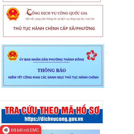
Đã kết nối EMC