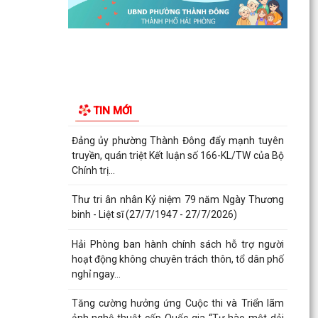
Phường Thành Đông tham dự Hội nghị trực
tuyến toán quốc nghiên cứu, học tập, quán triệt
và triển...
Công an phường Thành Đông cảnh báo: Sử
dụng trái phép chất ma túy có thể bị phạt tù đến
TIN MỚI
05 năm theo...
Đảng ủy phường Thành Đông đẩy mạnh tuyên
truyền, quán triệt Kết luận số 166-KL/TW của Bộ
Chính trị...
Thư tri ân nhân Kỷ niệm 79 năm Ngày Thương
binh - Liệt sĩ (27/7/1947 - 27/7/2026)
Hải Phòng ban hành chính sách hỗ trợ người
hoạt động không chuyên trách thôn, tổ dân phố
nghỉ ngay...
Tăng cường hưởng ứng Cuộc thi và Triển lãm