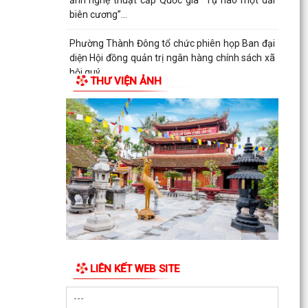
ảnh nghệ thuật cấp Quốc gia “Tự hào một dải
biên cương”...
Phường Thành Đông tổ chức phiên họp Ban đại
diện Hội đồng quản trị ngân hàng chính sách xã
hội quý...
THƯ VIỆN ẢNH
Hơn 1.600 đoàn viên, người lao động trên địa
bàn phường Thành Đông tham gia bữa cơm
công đoàn
Đảng ủy phường Thành Đông tổ chức lớp bồi
dưỡng Lý luận chính trị hè năm 2026 cho đội
ngũ giáo viên
Phường Thành Đông tri ân Người có công
Công an phường Thành Đông dâng hương tại Di
tích Nhà tù Hải Dương nhân kỷ niệm 79 năm
LIÊN KẾT WEB SITE
Ngày Thương...
Phường Thành Đông tri ân các gia đình chính