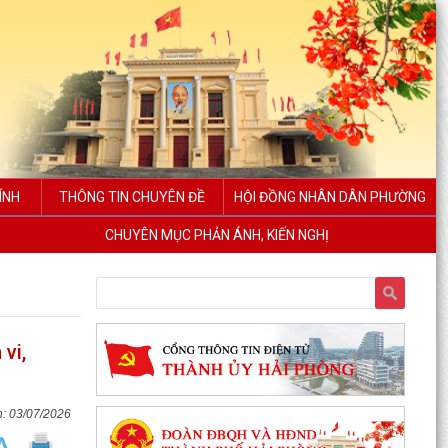
ÍNH
THÔNG TIN CHUYÊN ĐỀ
HỘI ĐỒNG NHÂN DÂN PHƯỜNG
CHUYÊN MỤC PHẢN ÁNH, KIẾN NGHỊ
vi,
03/07/2026