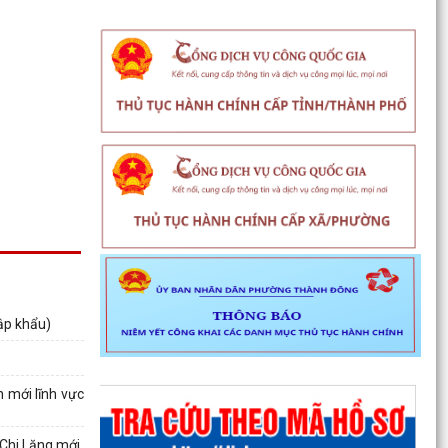
ập khẩu)
 mới lĩnh vực
 Chi Lăng mới