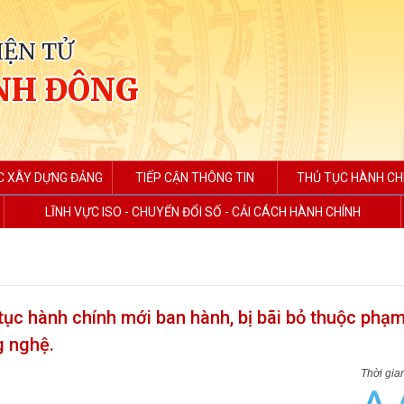
IỆN TỬ
NH ĐÔNG
C XÂY DỰNG ĐẢNG
TIẾP CẬN THÔNG TIN
THỦ TỤC HÀNH CH
LĨNH VỰC ISO - CHUYỂN ĐỔI SỐ - CẢI CÁCH HÀNH CHÍNH
ục hành chính mới ban hành, bị bãi bỏ thuộc phạm 
g nghệ.