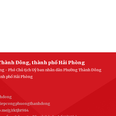
Thành Đông, thành phố Hải Phòng
uang - Phó Chủ tịch Uỷ ban nhân dân Phường Thành Đông
ành phố Hải Phòng
nhdong
ghiepcongphuongthanhdong
alo.me/g/rktjht984