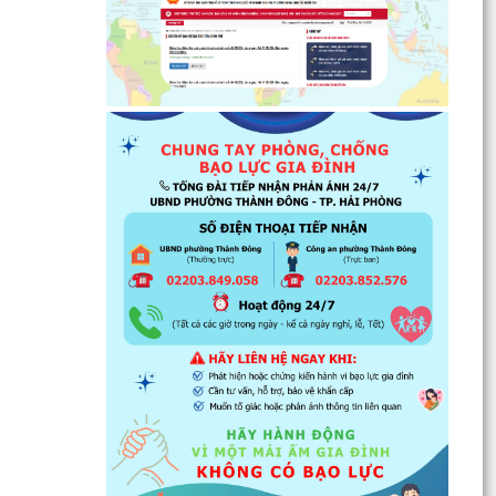
thiện nhà...
Tăng cường các giải pháp đấu tranh, ngăn chặn
và xử lý hành vi xâm phạm quyền sở hữu trí tuệ
trên...
Ủy ban nhân dân phường Thành Đông thông
báo về việc chấm dứt hoạt động kinh doanh tại
Chợ tạm Chi...
Đảng ủy phường Thành Đông đẩy mạnh tuyên
truyền, thực hiện Nghị quyết số 27-NQ/TW về
xây dựng và...
Phường Thành Đông tăng cương phân loại chất
thải rắn sinh hoạt tại nguồn: Hành động nhỏ, ý
nghĩa...
Phường Thành Đông tuyên truyền chương trình
tuyển chọn thực tập sinh nữ đi thực tập kỹ thuật
tại...