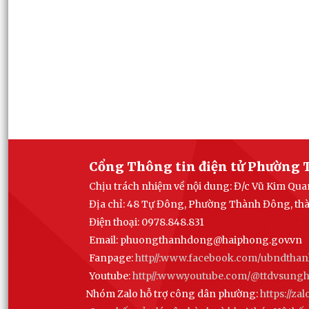
Cổng Thông tin điện tử Phường 
Chịu trách nhiệm về nội dung: Đ/c Vũ Kim Q
Địa chỉ: 48 Tự Đông, Phường Thành Đông, th
Điện thoại: 0978.848.831
Email:
phuongthanhdong@haiphong.gov.vn
Fanpage:
http//:www.facebook.com/ubndtha
Youtube:
http//:www.youtube.com/@ttdvsun
Nhóm Zalo hỗ trợ công dân phường:
https://z