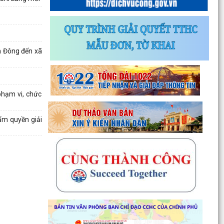
h Đông đến xã
phạm vi, chức
hẩm quyền giải
Thông báo về chương trình thu hồi để kiểm tra,
khắc phục sự cố các dòng xe mô tô Honda
CB1000...
Kết quả Kỳ họp thứ 3 HĐND thành phố Hải
Phòng khóa XIV, nhiệm kỳ 2021 - 2026
Đẩy mạnh tuyên truyền thực hiện Chương trình
hành động của Thành ủy về xây dựng và hoàn