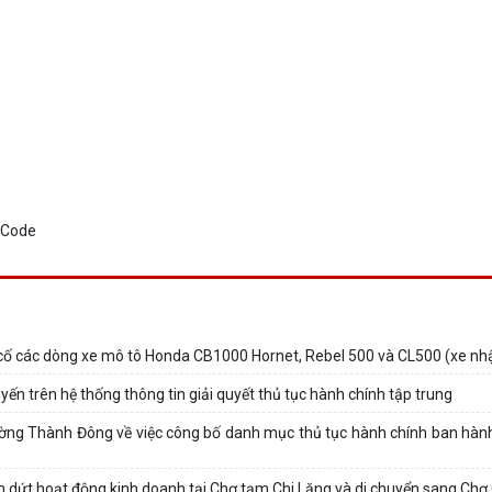
ự cố các dòng xe mô tô Honda CB1000 Hornet, Rebel 500 và CL500 (xe nh
n trên hệ thống thông tin giải quyết thủ tục hành chính tập trung
 Thành Đông về việc công bố danh mục thủ tục hành chính ban hành
dứt hoạt động kinh doanh tại Chợ tạm Chi Lăng và di chuyển sang Chợ