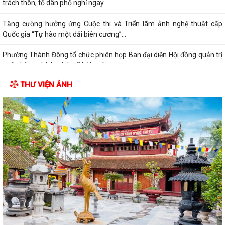
trách thôn, tổ dân phố nghỉ ngay...
Tăng cường hưởng ứng Cuộc thi và Triển lãm ảnh nghệ thuật cấp
Quốc gia “Tự hào một dải biên cương”...
Phường Thành Đông tổ chức phiên họp Ban đại diện Hội đồng quản trị
ngân hàng chính sách xã hội quý...
THƯ VIỆN ẢNH
Hơn 1.600 đoàn viên, người lao động trên địa bàn phường Thành Đông
tham gia bữa cơm công đoàn
Đảng ủy phường Thành Đông tổ chức lớp bồi dưỡng Lý luận chính trị
hè năm 2026 cho đội ngũ giáo viên
Phường Thành Đông tri ân Người có công
Công an phường Thành Đông dâng hương tại Di tích Nhà tù Hải Dương
nhân kỷ niệm 79 năm Ngày Thương...
Phường Thành Đông tri ân các gia đình chính sách nhân dịp 27/7
Phường Thành Đông tổ chức chương trình "Bữa cơm công đoàn"