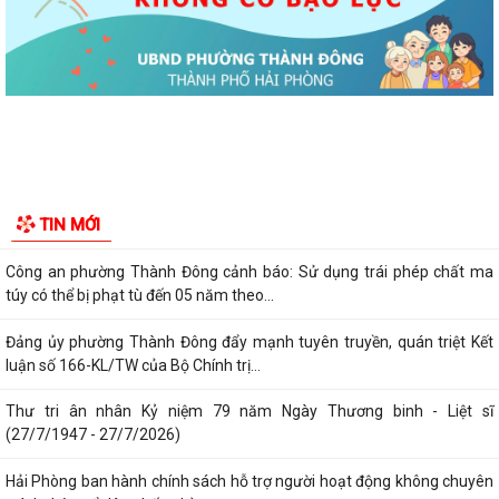
quyết số 27-NQ/TW về xây dựng và...
Phường Thành Đông tăng cương phân loại chất thải rắn sinh hoạt tại
nguồn: Hành động nhỏ, ý nghĩa...
Phường Thành Đông tuyên truyền chương trình tuyển chọn thực tập
sinh nữ đi thực tập kỹ thuật tại...
Phường Thành Đông tham dự Hội nghị trực tuyến toán quốc nghiên
TIN MỚI
cứu, học tập, quán triệt và triển...
Công an phường Thành Đông cảnh báo: Sử dụng trái phép chất ma
túy có thể bị phạt tù đến 05 năm theo...
Đảng ủy phường Thành Đông đẩy mạnh tuyên truyền, quán triệt Kết
luận số 166-KL/TW của Bộ Chính trị...
Thư tri ân nhân Kỷ niệm 79 năm Ngày Thương binh - Liệt sĩ
(27/7/1947 - 27/7/2026)
Hải Phòng ban hành chính sách hỗ trợ người hoạt động không chuyên