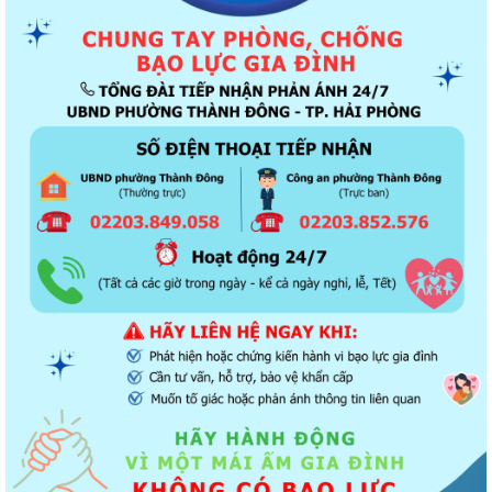
Thông báo về chương trình thu hồi để kiểm tra, khắc phục sự cố các
dòng xe mô tô Honda CB1000...
Kết quả Kỳ họp thứ 3 HĐND thành phố Hải Phòng khóa XIV, nhiệm kỳ
2021 - 2026
Khai thác tài liệu số và Chatbox AI trợi giúp pháp luật
Đẩy mạnh tuyên truyền thực hiện Chương trình hành động của Thành
ủy về xây dựng và hoàn thiện nhà...
Tăng cường các giải pháp đấu tranh, ngăn chặn và xử lý hành vi xâm
phạm quyền sở hữu trí tuệ trên...
Ủy ban nhân dân phường Thành Đông thông báo về việc chấm dứt
hoạt động kinh doanh tại Chợ tạm Chi...
Đảng ủy phường Thành Đông đẩy mạnh tuyên truyền, thực hiện Nghị