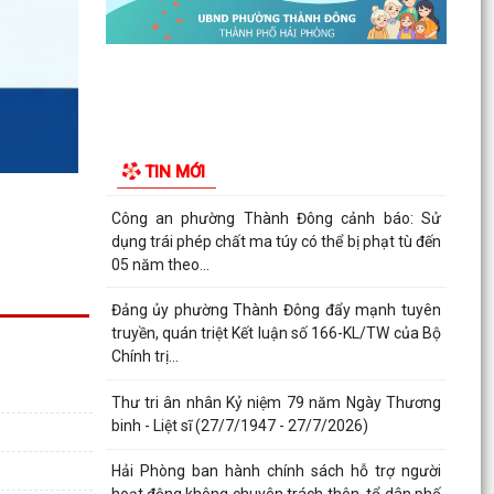
Phường Thành Đông tuyên truyền chương trình
tuyển chọn thực tập sinh nữ đi thực tập kỹ thuật
tại...
Phường Thành Đông tham dự Hội nghị trực
tuyến toán quốc nghiên cứu, học tập, quán triệt
TIN MỚI
và triển...
Công an phường Thành Đông cảnh báo: Sử
dụng trái phép chất ma túy có thể bị phạt tù đến
05 năm theo...
Đảng ủy phường Thành Đông đẩy mạnh tuyên
truyền, quán triệt Kết luận số 166-KL/TW của Bộ
Chính trị...
Thư tri ân nhân Kỷ niệm 79 năm Ngày Thương
binh - Liệt sĩ (27/7/1947 - 27/7/2026)
Hải Phòng ban hành chính sách hỗ trợ người