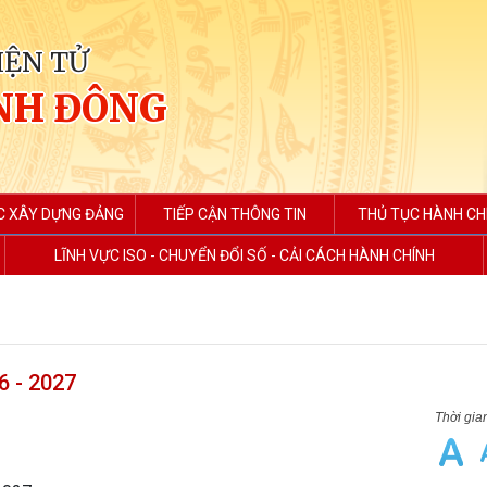
IỆN TỬ
NH ĐÔNG
C XÂY DỰNG ĐẢNG
TIẾP CẬN THÔNG TIN
THỦ TỤC HÀNH CH
LĨNH VỰC ISO - CHUYỂN ĐỔI SỐ - CẢI CÁCH HÀNH CHÍNH
6 - 2027