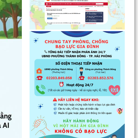
luật
Đẩy mạnh tuyên truyền thực hiện Chương trình
hành động của Thành ủy về xây dựng và hoàn
thiện nhà...
Tăng cường các giải pháp đấu tranh, ngăn chặn
và xử lý hành vi xâm phạm quyền sở hữu trí tuệ
trên...
Ủy ban nhân dân phường Thành Đông thông
báo về việc chấm dứt hoạt động kinh doanh tại
Chợ tạm Chi...
Đảng ủy phường Thành Đông đẩy mạnh tuyên
truyền, thực hiện Nghị quyết số 27-NQ/TW về
xây dựng và...
Phường Thành Đông tăng cương phân loại chất
thải rắn sinh hoạt tại nguồn: Hành động nhỏ, ý
nghĩa...