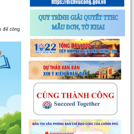
h để công
Thông báo về chương trình thu hồi để kiểm tra,
khắc phục sự cố các dòng xe mô tô Honda
CB1000...
Kết quả Kỳ họp thứ 3 HĐND thành phố Hải
Phòng khóa XIV, nhiệm kỳ 2021 - 2026
Khai thác tài liệu số và Chatbox AI trợi giúp pháp