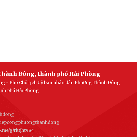
Thành Đông, thành phố Hải Phòng
uang - Phó Chủ tịch Uỷ ban nhân dân Phường Thành Đông
ành phố Hải Phòng
nhdong
ghiepcongphuongthanhdong
alo.me/g/rktjht984