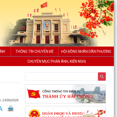
ÍNH
THÔNG TIN CHUYÊN ĐỀ
HỘI ĐỒNG NHÂN DÂN PHƯỜNG
CHUYÊN MỤC PHẢN ÁNH, KIẾN NGHỊ
23/06/2026