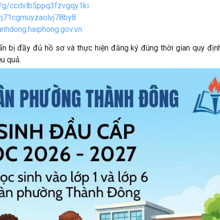
e/g/ccdvlb5ppq3fzvgqy1ki
/rj71cgmuyzaolvj78by8
hanhdong.haiphong.gov.vn
ẩn bị đầy đủ hồ sơ và thực hiện đăng ký đúng thời gian quy địn
ệu quả.