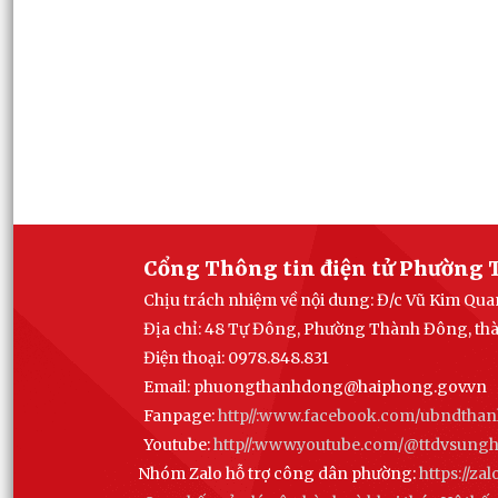
Cổng Thông tin điện tử Phường 
Chịu trách nhiệm về nội dung: Đ/c Vũ Kim Q
Địa chỉ: 48 Tự Đông, Phường Thành Đông, th
Điện thoại: 0978.848.831
Email:
phuongthanhdong@haiphong.gov.vn
Fanpage:
http//:www.facebook.com/ubndtha
Youtube:
http//:www.youtube.com/@ttdvsun
Nhóm Zalo hỗ trợ công dân phường:
https://z