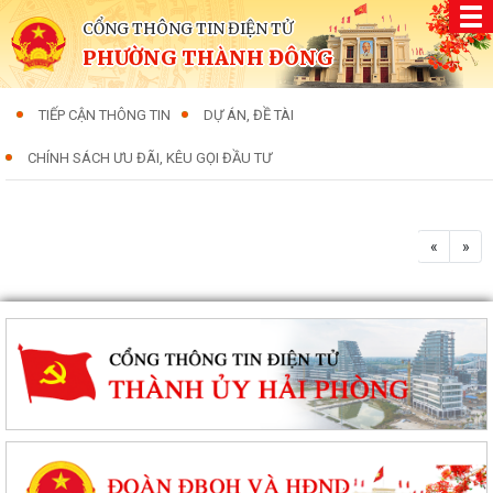
CỔNG THÔNG TIN ĐIỆN TỬ
PHƯỜNG THÀNH ĐÔNG
TIẾP CẬN THÔNG TIN
DỰ ÁN, ĐỀ TÀI
CHÍNH SÁCH ƯU ĐÃI, KÊU GỌI ĐẦU TƯ
«
»