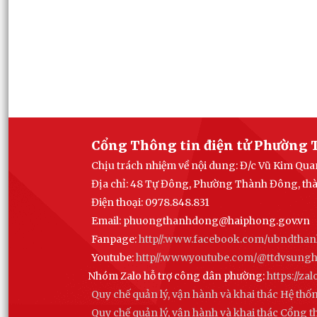
Cổng Thông tin điện tử Phường 
Chịu trách nhiệm về nội dung: Đ/c Vũ Kim Q
Địa chỉ: 48 Tự Đông, Phường Thành Đông, th
Điện thoại: 0978.848.831
Email:
phuongthanhdong@haiphong.gov.vn
Fanpage:
http//:www.facebook.com/ubndtha
Youtube:
http//:www.youtube.com/@ttdvsun
Nhóm Zalo hỗ trợ công dân phường:
https://z
Quy chế quản lý, vận hành và khai thác Hệ thố
Quy chế quản lý, vận hành và khai thác Cổng 