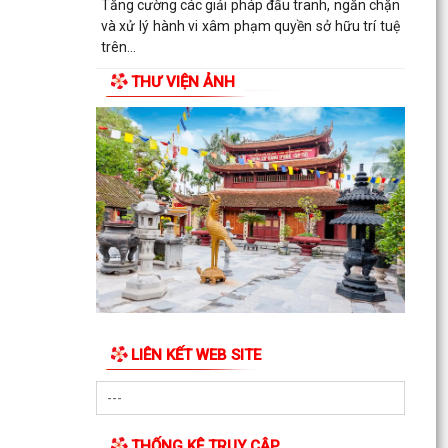
Tăng cường các giải pháp đấu tranh, ngăn chặn
và xử lý hành vi xâm phạm quyền sở hữu trí tuệ
trên...
THƯ VIỆN ẢNH
Ủy ban nhân dân phường Thành Đông thông
báo về việc chấm dứt hoạt động kinh doanh tại
Chợ tạm Chi...
LIÊN KẾT WEB SITE
THỐNG KÊ TRUY CẬP