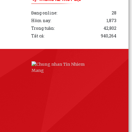
Đang online:
28
Hôm nay:
1,873
Trong tuần:
42,802
Tất cả:
940,264