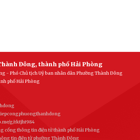
Thành Đông, thành phố Hải Phòng
uang - Phó Chủ tịch Uỷ ban nhân dân Phường Thành Đông
ành phố Hải Phòng
nhdong
ghiepcongphuongthanhdong
alo.me/g/rktjht984
ng cổng thông tin điện tử thành phố Hải Phòng
thông tin điện tử phường Thành Đông