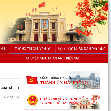
ÍNH
THÔNG TIN CHUYÊN ĐỀ
HỘI ĐỒNG NHÂN DÂN PHƯỜNG
CHUYÊN MỤC PHẢN ÁNH, KIẾN NGHỊ
 của chính
16/11/2025