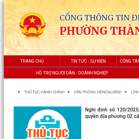
CỔNG THÔNG TIN Đ
PHƯỜNG THÀ
TRANG CHỦ
TIN TỨC - SỰ KIỆN
CÔNG TÁ
HỖ TRỢ NGƯỜI DÂN - DOANH NGHIỆP
THỦ TỤC HÀNH CHÍNH
VĂN PHÒNG HĐND&UBND
LĨN
Nghị định số 120/2025
quyền địa phương 02 cấ