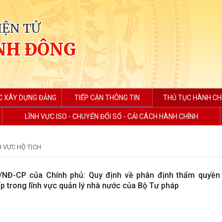
IỆN TỬ
NH ĐÔNG
C XÂY DỰNG ĐẢNG
TIẾP CẬN THÔNG TIN
THỦ TỤC HÀNH CH
LĨNH VỰC ISO - CHUYỂN ĐỔI SỐ - CẢI CÁCH HÀNH CHÍNH
H VỰC HỘ TỊCH
/NĐ-CP của Chính phủ: Quy định về phân định thẩm quyền
p trong lĩnh vực quản lý nhà nước của Bộ Tư pháp