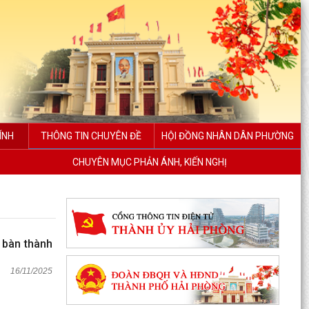
ÍNH
THÔNG TIN CHUYÊN ĐỀ
HỘI ĐỒNG NHÂN DÂN PHƯỜNG
CHUYÊN MỤC PHẢN ÁNH, KIẾN NGHỊ
 bàn thành
16/11/2025