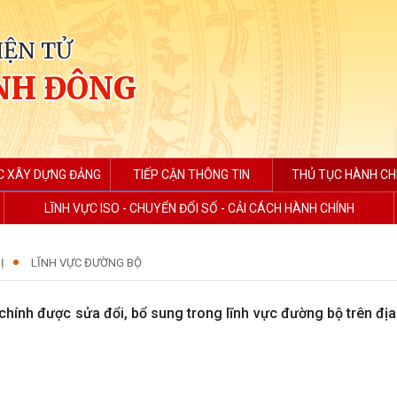
IỆN TỬ
NH ĐÔNG
C XÂY DỰNG ĐẢNG
TIẾP CẬN THÔNG TIN
THỦ TỤC HÀNH CH
LĨNH VỰC ISO - CHUYỂN ĐỔI SỐ - CẢI CÁCH HÀNH CHÍNH
Ị
LĨNH VỰC ĐƯỜNG BỘ
hính được sửa đổi, bổ sung trong lĩnh vực đường bộ trên địa