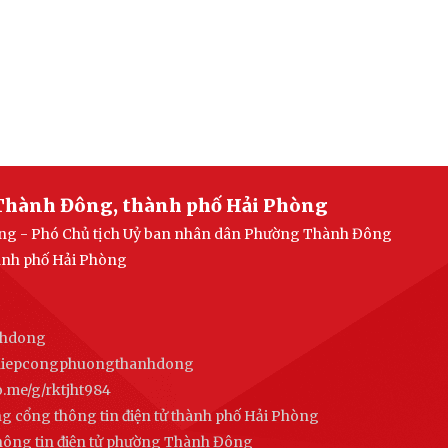
Thành Đông, thành phố Hải Phòng
uang - Phó Chủ tịch Uỷ ban nhân dân Phường Thành Đông
ành phố Hải Phòng
nhdong
ghiepcongphuongthanhdong
alo.me/g/rktjht984
ng cổng thông tin điện tử thành phố Hải Phòng
thông tin điện tử phường Thành Đông