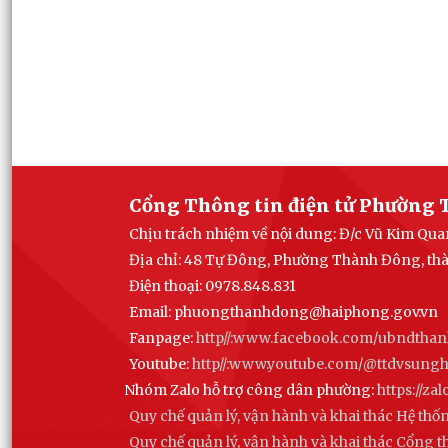
Cổng Thông tin điện tử Phường 
Chịu trách nhiệm về nội dung: Đ/c Vũ Kim Q
Địa chỉ: 48 Tự Đông, Phường Thành Đông, th
Điện thoại: 0978.848.831
Email:
phuongthanhdong@haiphong.gov.vn
Fanpage:
http//:www.facebook.com/ubndtha
Youtube:
http//:www.youtube.com/@ttdvsun
Nhóm Zalo hỗ trợ công dân phường:
https://z
Quy chế quản lý, vận hành và khai thác Hệ thố
Quy chế quản lý, vận hành và khai thác Cổng 