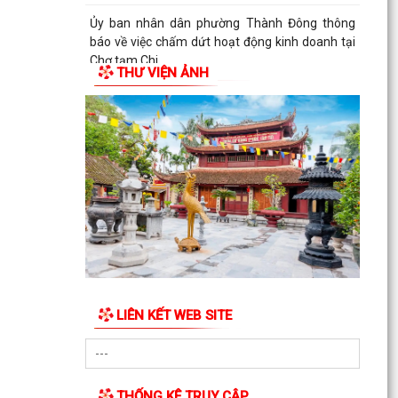
Ủy ban nhân dân phường Thành Đông thông
báo về việc chấm dứt hoạt động kinh doanh tại
Chợ tạm Chi...
THƯ VIỆN ẢNH
Đảng ủy phường Thành Đông đẩy mạnh tuyên
truyền, thực hiện Nghị quyết số 27-NQ/TW về
xây dựng và...
LIÊN KẾT WEB SITE
THỐNG KÊ TRUY CẬP