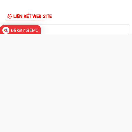
Khai thác tài liệu số và Chatbox AI trợi giúp pháp luật
Đẩy mạnh tuyên truyền thực hiện Chương trình hành động của Thành
ủy về xây dựng và hoàn thiện nhà...
Đã kết nối EMC
Tăng cường các giải pháp đấu tranh, ngăn chặn và xử lý hành vi xâm
phạm quyền sở hữu trí tuệ trên...
Ủy ban nhân dân phường Thành Đông thông báo về việc chấm dứt
hoạt động kinh doanh tại Chợ tạm Chi...
THƯ VIỆN ẢNH