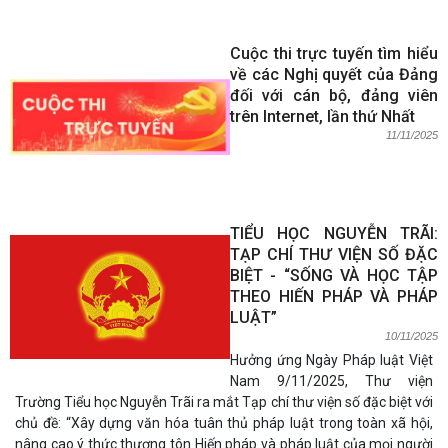
Cuộc thi trực tuyến tìm hiểu
về các Nghị quyết của Đảng
đối với cán bộ, đảng viên
trên Internet, lần thứ Nhất
11/11/2025
TIỂU HỌC NGUYỄN TRÃI:
TẠP CHÍ THƯ VIỆN SỐ ĐẶC
BIỆT - “SỐNG VÀ HỌC TẬP
THEO HIẾN PHÁP VÀ PHÁP
LUẬT”
10/11/2025
Hưởng ứng Ngày Pháp luật Việt
Nam 9/11/2025, Thư viện
Trường Tiểu học Nguyễn Trãi ra mắt Tạp chí thư viện số đặc biệt với
chủ đề: “Xây dựng văn hóa tuân thủ pháp luật trong toàn xã hội,
nâng cao ý thức thượng tôn Hiến pháp và pháp luật của mọi người