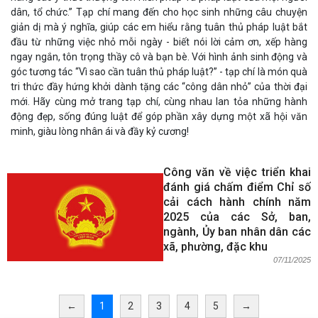
dân, tổ chức.” Tạp chí mang đến cho học sinh những câu chuyện
giản dị mà ý nghĩa, giúp các em hiểu rằng tuân thủ pháp luật bắt
đầu từ những việc nhỏ mỗi ngày - biết nói lời cảm ơn, xếp hàng
ngay ngắn, tôn trọng thầy cô và bạn bè. Với hình ảnh sinh động và
góc tương tác “Vì sao cần tuân thủ pháp luật?” - tạp chí là món quà
tri thức đầy hứng khởi dành tặng các “công dân nhỏ” của thời đại
mới. Hãy cùng mở trang tạp chí, cùng nhau lan tỏa những hành
động đẹp, sống đúng luật để góp phần xây dựng một xã hội văn
minh, giàu lòng nhân ái và đầy kỷ cương!
Công văn về việc triển khai
đánh giá chấm điểm Chỉ số
cải cách hành chính năm
2025 của các Sở, ban,
ngành, Ủy ban nhân dân các
xã, phường, đặc khu
07/11/2025
←
1
2
3
4
5
→