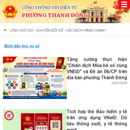
CỔNG THÔNG TIN ĐIỆN TỬ
PHƯỜNG THÀNH ĐÔNG
LĨNH VỰC ISO - CHUYỂN ĐỔI SỐ - CẢI CÁCH HÀNH CHÍNH
Bình dân học vụ số
Tăng cường thực hiện
"Chiến dịch Mùa hè số cùng
VNEiD" và Đề án 06/CP trên
địa bàn phường Thành Đông
24/07/2026
Tích hợp thẻ Bảo hiểm y tế
trên ứng dụng VNeID: Dữ
liệu thông suốt, y tế thông
minh