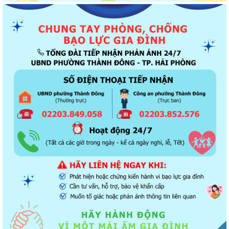
Thông báo về chương trình thu hồi để kiểm tra, khắc phục sự cố các
dòng xe mô tô Honda CB1000...
Kết quả Kỳ họp thứ 3 HĐND thành phố Hải Phòng khóa XIV, nhiệm kỳ
2021 - 2026
Khai thác tài liệu số và Chatbox AI trợi giúp pháp luật
Đẩy mạnh tuyên truyền thực hiện Chương trình hành động của Thành
ủy về xây dựng và hoàn thiện nhà...
Tăng cường các giải pháp đấu tranh, ngăn chặn và xử lý hành vi xâm
phạm quyền sở hữu trí tuệ trên...
Ủy ban nhân dân phường Thành Đông thông báo về việc chấm dứt
hoạt động kinh doanh tại Chợ tạm Chi...