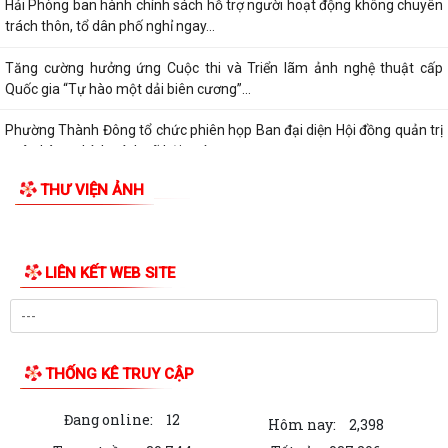
Hải Phòng ban hành chính sách hỗ trợ người hoạt động không chuyên
trách thôn, tổ dân phố nghỉ ngay...
Tăng cường hưởng ứng Cuộc thi và Triển lãm ảnh nghệ thuật cấp
Quốc gia “Tự hào một dải biên cương”...
Phường Thành Đông tổ chức phiên họp Ban đại diện Hội đồng quản trị
ngân hàng chính sách xã hội quý...
THƯ VIỆN ẢNH
Hơn 1.600 đoàn viên, người lao động trên địa bàn phường Thành Đông
tham gia bữa cơm công đoàn
Đảng ủy phường Thành Đông tổ chức lớp bồi dưỡng Lý luận chính trị
hè năm 2026 cho đội ngũ giáo viên
Phường Thành Đông tri ân Người có công
Công an phường Thành Đông dâng hương tại Di tích Nhà tù Hải Dương
nhân kỷ niệm 79 năm Ngày Thương...
Phường Thành Đông tri ân các gia đình chính sách nhân dịp 27/7