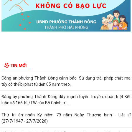
Đảng ủy phường Thành Đông đẩy mạnh tuyên truyền, thực hiện Nghị
quyết số 27-NQ/TW về xây dựng và...
Phường Thành Đông tăng cương phân loại chất thải rắn sinh hoạt tại
nguồn: Hành động nhỏ, ý nghĩa...
Phường Thành Đông tuyên truyền chương trình tuyển chọn thực tập
sinh nữ đi thực tập kỹ thuật tại...
Phường Thành Đông tham dự Hội nghị trực tuyến toán quốc nghiên
TIN MỚI
cứu, học tập, quán triệt và triển...
Công an phường Thành Đông cảnh báo: Sử dụng trái phép chất ma
túy có thể bị phạt tù đến 05 năm theo...
Đảng ủy phường Thành Đông đẩy mạnh tuyên truyền, quán triệt Kết
luận số 166-KL/TW của Bộ Chính trị...
Thư tri ân nhân Kỷ niệm 79 năm Ngày Thương binh - Liệt sĩ
(27/7/1947 - 27/7/2026)