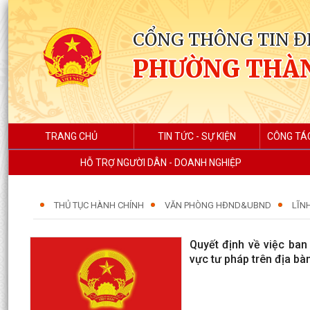
CỔNG THÔNG TIN Đ
PHƯỜNG THÀ
TRANG CHỦ
TIN TỨC - SỰ KIỆN
CÔNG TÁ
HỖ TRỢ NGƯỜI DÂN - DOANH NGHIỆP
THỦ TỤC HÀNH CHÍNH
VĂN PHÒNG HĐND&UBND
LĨN
Quyết định về việc ban 
vực tư pháp trên địa bà