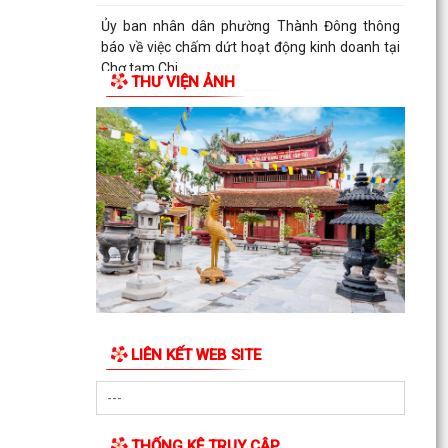
Ủy ban nhân dân phường Thành Đông thông
báo về việc chấm dứt hoạt động kinh doanh tại
Chợ tạm Chi...
THƯ VIỆN ẢNH
Đảng ủy phường Thành Đông đẩy mạnh tuyên
truyền, thực hiện Nghị quyết số 27-NQ/TW về
xây dựng và...
LIÊN KẾT WEB SITE
THỐNG KÊ TRUY CẬP