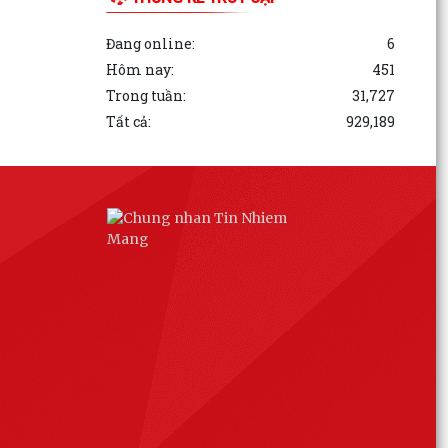
Đang online:
6
Hôm nay:
451
Trong tuần:
31,727
Tất cả:
929,189