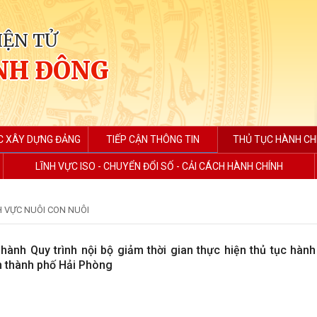
IỆN TỬ
NH ĐÔNG
C XÂY DỰNG ĐẢNG
TIẾP CẬN THÔNG TIN
THỦ TỤC HÀNH CH
LĨNH VỰC ISO - CHUYỂN ĐỔI SỐ - CẢI CÁCH HÀNH CHÍNH
H VỰC NUÔI CON NUÔI
hành Quy trình nội bộ giảm thời gian thực hiện thủ tục hành
n thành phố Hải Phòng