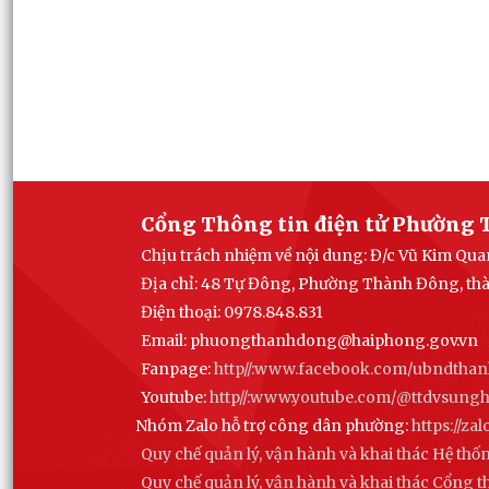
Cổng Thông tin điện tử Phường 
Chịu trách nhiệm về nội dung: Đ/c Vũ Kim Q
Địa chỉ: 48 Tự Đông, Phường Thành Đông, th
Điện thoại: 0978.848.831
Email:
phuongthanhdong@haiphong.gov.vn
Fanpage:
http//:www.facebook.com/ubndtha
Youtube:
http//:www.youtube.com/@ttdvsun
Nhóm Zalo hỗ trợ công dân phường:
https://z
Quy chế quản lý, vận hành và khai thác Hệ thố
Quy chế quản lý, vận hành và khai thác Cổng 