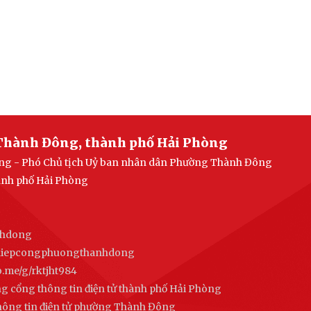
Thành Đông, thành phố Hải Phòng
uang - Phó Chủ tịch Uỷ ban nhân dân Phường Thành Đông
ành phố Hải Phòng
nhdong
ghiepcongphuongthanhdong
alo.me/g/rktjht984
ng cổng thông tin điện tử thành phố Hải Phòng
thông tin điện tử phường Thành Đông