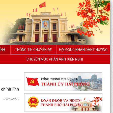
ÍNH
THÔNG TIN CHUYÊN ĐỀ
HỘI ĐỒNG NHÂN DÂN PHƯỜNG
CHUYÊN MỤC PHẢN ÁNH, KIẾN NGHỊ
 chính lĩnh
25/07/2025