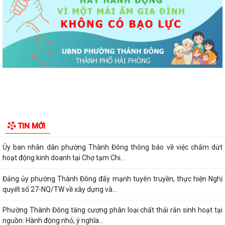
2021 - 2026
Khai thác tài liệu số và Chatbox AI trợi giúp pháp luật
Đẩy mạnh tuyên truyền thực hiện Chương trình hành động của Thành
ủy về xây dựng và hoàn thiện nhà...
Tăng cường các giải pháp đấu tranh, ngăn chặn và xử lý hành vi xâm
phạm quyền sở hữu trí tuệ trên...
Ủy ban nhân dân phường Thành Đông thông báo về việc chấm dứt
hoạt động kinh doanh tại Chợ tạm Chi...
TIN MỚI
Đảng ủy phường Thành Đông đẩy mạnh tuyên truyền, thực hiện Nghị
quyết số 27-NQ/TW về xây dựng và...
Phường Thành Đông tăng cương phân loại chất thải rắn sinh hoạt tại
nguồn: Hành động nhỏ, ý nghĩa...
Phường Thành Đông tuyên truyền chương trình tuyển chọn thực tập
sinh nữ đi thực tập kỹ thuật tại...