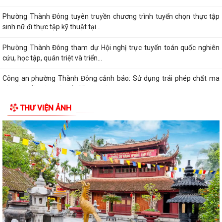
Phường Thành Đông tham dự Hội nghị trực tuyến toán quốc nghiên
cứu, học tập, quán triệt và triển...
Công an phường Thành Đông cảnh báo: Sử dụng trái phép chất ma
túy có thể bị phạt tù đến 05 năm theo...
Đảng ủy phường Thành Đông đẩy mạnh tuyên truyền, quán triệt Kết
luận số 166-KL/TW của Bộ Chính trị...
Thư tri ân nhân Kỷ niệm 79 năm Ngày Thương binh - Liệt sĩ
THƯ VIỆN ẢNH
(27/7/1947 - 27/7/2026)
Hải Phòng ban hành chính sách hỗ trợ người hoạt động không chuyên
trách thôn, tổ dân phố nghỉ ngay...
Tăng cường hưởng ứng Cuộc thi và Triển lãm ảnh nghệ thuật cấp
Quốc gia “Tự hào một dải biên cương”...
Phường Thành Đông tổ chức phiên họp Ban đại diện Hội đồng quản trị
ngân hàng chính sách xã hội quý...