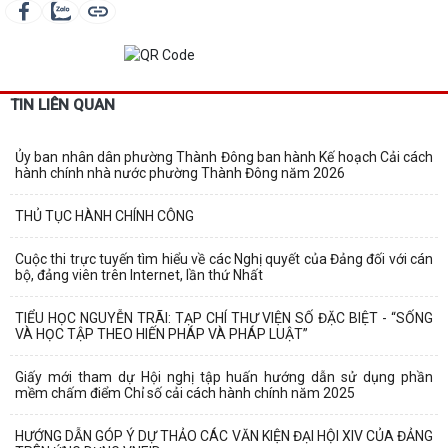
TIN LIÊN QUAN
Ủy ban nhân dân phường Thành Đông ban hành Kế hoạch Cải cách
hành chính nhà nước phường Thành Đông năm 2026
THỦ TỤC HÀNH CHÍNH CÔNG
Cuộc thi trực tuyến tìm hiểu về các Nghị quyết của Đảng đối với cán
bộ, đảng viên trên Internet, lần thứ Nhất
TIỂU HỌC NGUYỄN TRÃI: TẠP CHÍ THƯ VIỆN SỐ ĐẶC BIỆT - “SỐNG
VÀ HỌC TẬP THEO HIẾN PHÁP VÀ PHÁP LUẬT”
Giấy mới tham dự Hội nghị tập huấn hướng dẫn sử dụng phần
mềm chấm điểm Chỉ số cải cách hành chính năm 2025
HƯỚNG DẪN GÓP Ý DỰ THẢO CÁC VĂN KIỆN ĐẠI HỘI XIV CỦA ĐẢNG