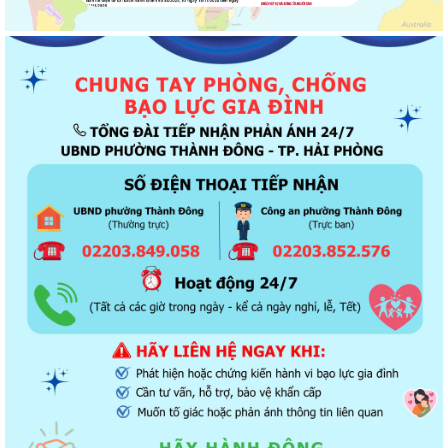
Thông báo về chương trình thu hồi để kiểm tra, khắc phục sự cố các
dòng xe mô tô Honda CB1000...
Kết quả Kỳ họp thứ 3 HĐND thành phố Hải Phòng khóa XIV, nhiệm kỳ