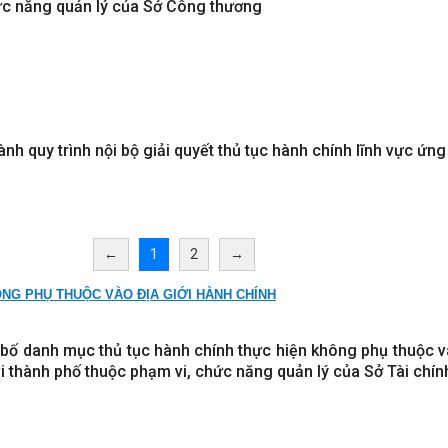
ức năng quản lý của Sở Công thương
ành quy trình nội bộ giải quyết thủ tục hành chính lĩnh vực ứn
←
1
2
→
NG PHỤ THUỘC VÀO ĐỊA GIỚI HÀNH CHÍNH
 bố danh mục thủ tục hành chính thực hiện không phụ thuộc và
i thành phố thuộc phạm vi, chức năng quản lý của Sở Tài chín