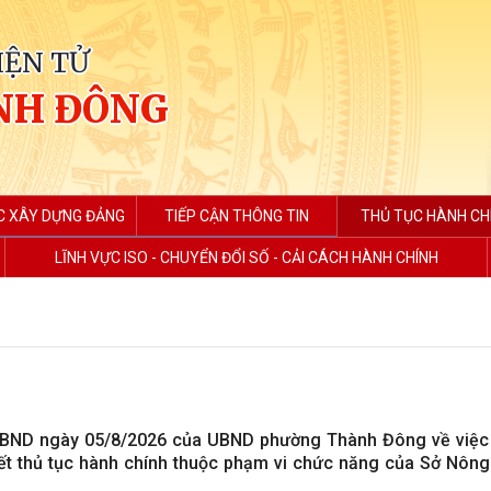
IỆN TỬ
NH ĐÔNG
C XÂY DỰNG ĐẢNG
TIẾP CẬN THÔNG TIN
THỦ TỤC HÀNH CH
LĨNH VỰC ISO - CHUYỂN ĐỔI SỐ - CẢI CÁCH HÀNH CHÍNH
BND ngày 05/8/2026 của UBND phường Thành Đông về việc
uyết thủ tục hành chính thuộc phạm vi chức năng của Sở Nông