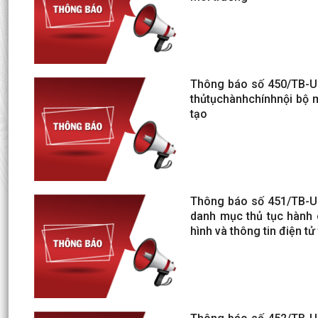
Thông báo số 450/TB-U
thủtụchànhchínhnội bộ 
tạo
Thông báo số 451/TB-U
danh mục thủ tục hành c
hình và thông tin điện t