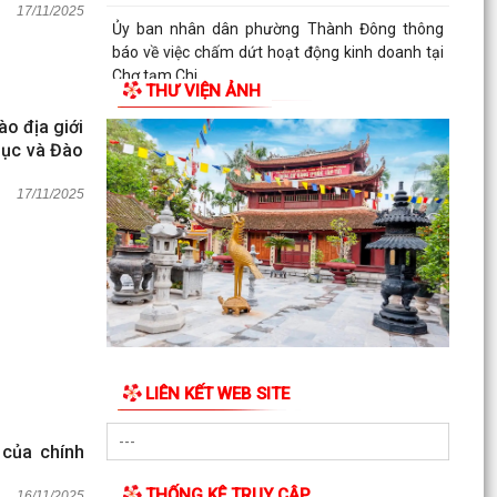
17/11/2025
Ủy ban nhân dân phường Thành Đông thông
báo về việc chấm dứt hoạt động kinh doanh tại
Chợ tạm Chi...
THƯ VIỆN ẢNH
Đảng ủy phường Thành Đông đẩy mạnh tuyên
o địa giới
truyền, thực hiện Nghị quyết số 27-NQ/TW về
dục và Đào
xây dựng và...
17/11/2025
LIÊN KẾT WEB SITE
 của chính
THỐNG KÊ TRUY CẬP
16/11/2025