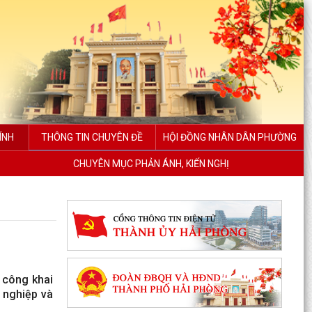
ÍNH
THÔNG TIN CHUYÊN ĐỀ
HỘI ĐỒNG NHÂN DÂN PHƯỜNG
CHUYÊN MỤC PHẢN ÁNH, KIẾN NGHỊ
 công khai
 nghiệp và