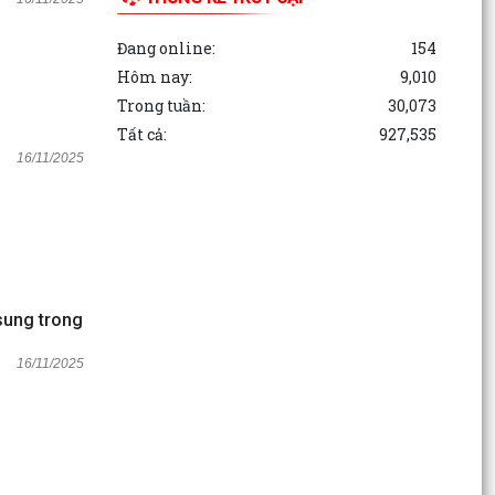
Đang online:
154
Hôm nay:
9,010
Trong tuần:
30,073
Tất cả:
927,535
16/11/2025
sung trong
16/11/2025