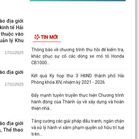
o địa giới
kinh tế Hải
 thuộc vào
TIN MỚI
uản lý Khu
Thông báo về chương trình thu hồi để kiểm tra,
17/11/2025
khắc phục sự cố các dòng xe mô tô Honda
CB1000...
o địa giới
Kết quả Kỳ họp thứ 3 HĐND thành phố Hải
Phòng khóa XIV, nhiệm kỳ 2021 - 2026
17/11/2025
Đẩy mạnh tuyên truyền thực hiện Chương trình
hành động của Thành ủy về xây dựng và hoàn
thiện nhà...
Tăng cường các giải pháp đấu tranh, ngăn chặn
o địa giới
và xử lý hành vi xâm phạm quyền sở hữu trí tuệ
, Thể thao
trên...