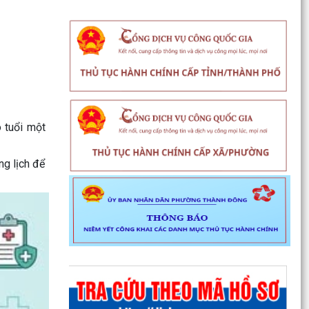
 tuổi một
ng lịch để