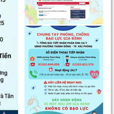
luật
Đẩy mạnh tuyên truyền thực hiện Chương trình
hành động của Thành ủy về xây dựng và hoàn
thiện nhà...
Tăng cường các giải pháp đấu tranh, ngăn chặn
và xử lý hành vi xâm phạm quyền sở hữu trí tuệ
trên...
Ủy ban nhân dân phường Thành Đông thông
báo về việc chấm dứt hoạt động kinh doanh tại
Chợ tạm Chi...
Đảng ủy phường Thành Đông đẩy mạnh tuyên
truyền, thực hiện Nghị quyết số 27-NQ/TW về
xây dựng và...
Phường Thành Đông tăng cương phân loại chất
thải rắn sinh hoạt tại nguồn: Hành động nhỏ, ý
nghĩa...