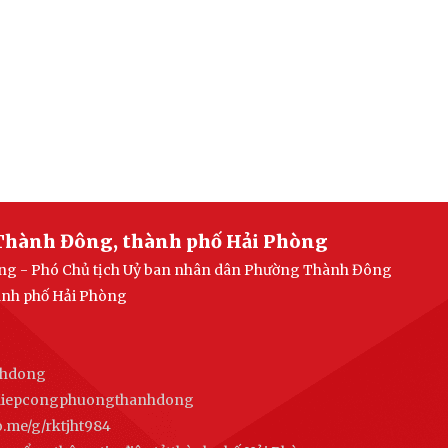
Thành Đông, thành phố Hải Phòng
uang - Phó Chủ tịch Uỷ ban nhân dân Phường Thành Đông
ành phố Hải Phòng
nhdong
ghiepcongphuongthanhdong
alo.me/g/rktjht984