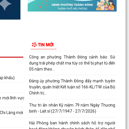
Phường Thành Đông tuyên truyền chương trình
tuyển chọn thực tập sinh nữ đi thực tập kỹ thuật
tại...
Phường Thành Đông tham dự Hội nghị trực
tuyến toán quốc nghiên cứu, học tập, quán triệt
TIN MỚI
và triển...
Công an phường Thành Đông cảnh báo: Sử
dụng trái phép chất ma túy có thể bị phạt tù đến
05 năm theo...
ập khẩu)
Đảng ủy phường Thành Đông đẩy mạnh tuyên
truyền, quán triệt Kết luận số 166-KL/TW của Bộ
Chính trị...
 mới lĩnh vực
Thư tri ân nhân Kỷ niệm 79 năm Ngày Thương
binh - Liệt sĩ (27/7/1947 - 27/7/2026)
 Chi Lăng mới
Hải Phòng ban hành chính sách hỗ trợ người