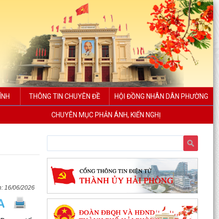
ÍNH
THÔNG TIN CHUYÊN ĐỀ
HỘI ĐỒNG NHÂN DÂN PHƯỜNG
CHUYÊN MỤC PHẢN ÁNH, KIẾN NGHỊ
16/06/2026