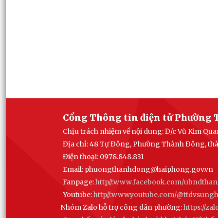
Cổng Thông tin điện tử Phường 
Chịu trách nhiệm về nội dung: Đ/c Vũ Kim Q
Địa chỉ: 48 Tự Đông, Phường Thành Đông, th
Điện thoại: 0978.848.831
Email:
phuongthanhdong@haiphong.gov.vn
Fanpage:
http//:www.facebook.com/ubndtha
Youtube:
http//:www.youtube.com/@ttdvsun
Nhóm Zalo hỗ trợ công dân phường:
https://z