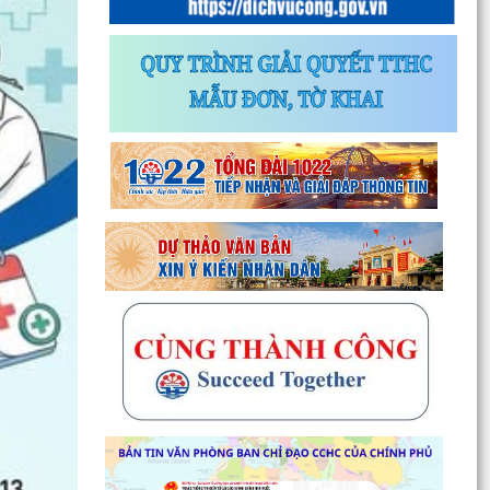
Thông báo về chương trình thu hồi để kiểm tra,
khắc phục sự cố các dòng xe mô tô Honda
CB1000...
Kết quả Kỳ họp thứ 3 HĐND thành phố Hải
Phòng khóa XIV, nhiệm kỳ 2021 - 2026
Khai thác tài liệu số và Chatbox AI trợi giúp pháp