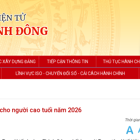
IỆN TỬ
NH ĐÔNG
C XÂY DỰNG ĐẢNG
TIẾP CẬN THÔNG TIN
THỦ TỤC HÀNH CH
LĨNH VỰC ISO - CHUYỂN ĐỔI SỐ - CẢI CÁCH HÀNH CHÍNH
 cho người cao tuổi năm 2026