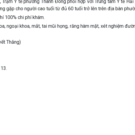
Trạm Y tế phường Thành Đông phối hợp với Trung tâm Y tế Hải
 gặp cho người cao tuổi từ đủ 60 tuổi trở lên trên địa bàn phườ
phí 100% chi phí khám.
hoa, ngoại khoa, mắt, tai mũi họng, răng hàm mặt, xét nghiệm đư
yết Thắng)
 13.