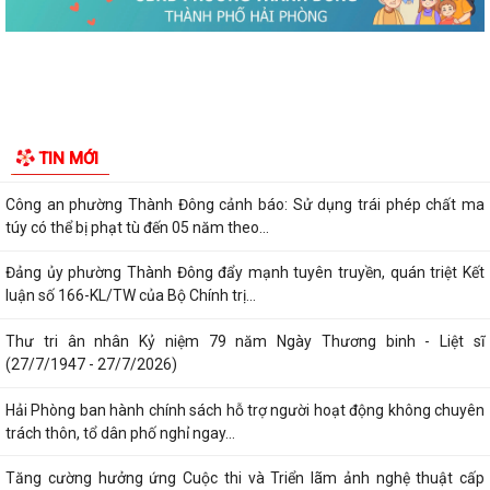
nguồn: Hành động nhỏ, ý nghĩa...
Phường Thành Đông tuyên truyền chương trình tuyển chọn thực tập
sinh nữ đi thực tập kỹ thuật tại...
Phường Thành Đông tham dự Hội nghị trực tuyến toán quốc nghiên
TIN MỚI
cứu, học tập, quán triệt và triển...
Công an phường Thành Đông cảnh báo: Sử dụng trái phép chất ma
túy có thể bị phạt tù đến 05 năm theo...
Đảng ủy phường Thành Đông đẩy mạnh tuyên truyền, quán triệt Kết
luận số 166-KL/TW của Bộ Chính trị...
Thư tri ân nhân Kỷ niệm 79 năm Ngày Thương binh - Liệt sĩ
(27/7/1947 - 27/7/2026)
Hải Phòng ban hành chính sách hỗ trợ người hoạt động không chuyên
trách thôn, tổ dân phố nghỉ ngay...
Tăng cường hưởng ứng Cuộc thi và Triển lãm ảnh nghệ thuật cấp