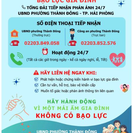
Thông báo về chương trình thu hồi để kiểm tra, khắc phục sự cố các
dòng xe mô tô Honda CB1000...
Kết quả Kỳ họp thứ 3 HĐND thành phố Hải Phòng khóa XIV, nhiệm kỳ
2021 - 2026
Khai thác tài liệu số và Chatbox AI trợi giúp pháp luật
Đẩy mạnh tuyên truyền thực hiện Chương trình hành động của Thành
ủy về xây dựng và hoàn thiện nhà...
Tăng cường các giải pháp đấu tranh, ngăn chặn và xử lý hành vi xâm
phạm quyền sở hữu trí tuệ trên...
Ủy ban nhân dân phường Thành Đông thông báo về việc chấm dứt
hoạt động kinh doanh tại Chợ tạm Chi...
Đảng ủy phường Thành Đông đẩy mạnh tuyên truyền, thực hiện Nghị
quyết số 27-NQ/TW về xây dựng và...
Phường Thành Đông tăng cương phân loại chất thải rắn sinh hoạt tại