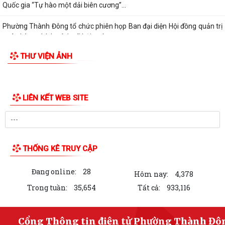
Quốc gia “Tự hào một dải biên cương”...
Phường Thành Đông tổ chức phiên họp Ban đại diện Hội đồng quản trị
ngân hàng chính sách xã hội quý...
THƯ VIỆN ẢNH
Hơn 1.600 đoàn viên, người lao động trên địa bàn phường Thành Đông
tham gia bữa cơm công đoàn
Đảng ủy phường Thành Đông tổ chức lớp bồi dưỡng Lý luận chính trị
hè năm 2026 cho đội ngũ giáo viên
Phường Thành Đông tri ân Người có công
Công an phường Thành Đông dâng hương tại Di tích Nhà tù Hải Dương
nhân kỷ niệm 79 năm Ngày Thương...
Phường Thành Đông tri ân các gia đình chính sách nhân dịp 27/7
Phường Thành Đông tổ chức chương trình "Bữa cơm công đoàn"
chăm lo cho đoàn viện, người lao động
Hội Cựu Công an nhân dân phường Thành Đông tổ chức Đại hội thành