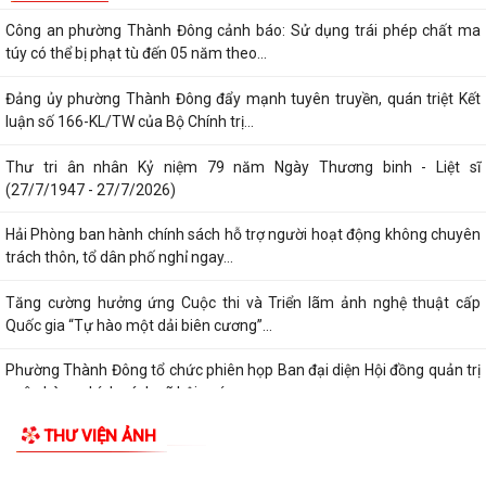
Công an phường Thành Đông cảnh báo: Sử dụng trái phép chất ma
túy có thể bị phạt tù đến 05 năm theo...
Đảng ủy phường Thành Đông đẩy mạnh tuyên truyền, quán triệt Kết
luận số 166-KL/TW của Bộ Chính trị...
Thư tri ân nhân Kỷ niệm 79 năm Ngày Thương binh - Liệt sĩ
(27/7/1947 - 27/7/2026)
Hải Phòng ban hành chính sách hỗ trợ người hoạt động không chuyên
trách thôn, tổ dân phố nghỉ ngay...
Tăng cường hưởng ứng Cuộc thi và Triển lãm ảnh nghệ thuật cấp
Quốc gia “Tự hào một dải biên cương”...
Phường Thành Đông tổ chức phiên họp Ban đại diện Hội đồng quản trị
ngân hàng chính sách xã hội quý...
THƯ VIỆN ẢNH
Hơn 1.600 đoàn viên, người lao động trên địa bàn phường Thành Đông
tham gia bữa cơm công đoàn