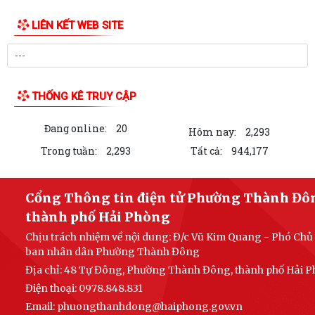
Đảng ủy phường Thành Đông tổ chức lớp bồi dưỡng Lý luận chính trị
hè năm 2026 cho đội ngũ giáo viên
Phường Thành Đông tri ân Người có công
Công an phường Thành Đông dâng hương tại Di tích Nhà tù Hải Dương
nhân kỷ niệm 79 năm Ngày Thương...
Phường Thành Đông tri ân các gia đình chính sách nhân dịp 27/7
Phường Thành Đông tổ chức chương trình "Bữa cơm công đoàn"
chăm lo cho đoàn viện, người lao động
Hội Cựu Công an nhân dân phường Thành Đông tổ chức Đại hội thành
lập nhiệm kỳ 2026 – 2031
LIÊN KẾT WEB SITE
Phường Thành Đông long trọng tổ chức Lễ thắp nến tri ân các anh
hùng liệt sĩ
Viết tiếp câu chuyện hòa bình - Dâng hương tri ân - Giữ trọ đạo lý "Uống
THỐNG KÊ TRUY CẬP
nước nhớ nguồn"