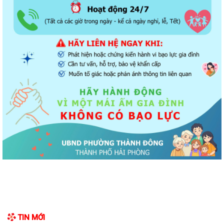
Đẩy mạnh tuyên truyền thực hiện Chương trình hành động của Thành
ủy về xây dựng và hoàn thiện nhà...
Tăng cường các giải pháp đấu tranh, ngăn chặn và xử lý hành vi xâm
phạm quyền sở hữu trí tuệ trên...
Ủy ban nhân dân phường Thành Đông thông báo về việc chấm dứt
hoạt động kinh doanh tại Chợ tạm Chi...
Đảng ủy phường Thành Đông đẩy mạnh tuyên truyền, thực hiện Nghị
quyết số 27-NQ/TW về xây dựng và...
Phường Thành Đông tăng cương phân loại chất thải rắn sinh hoạt tại
nguồn: Hành động nhỏ, ý nghĩa...
Phường Thành Đông tuyên truyền chương trình tuyển chọn thực tập
sinh nữ đi thực tập kỹ thuật tại...
Phường Thành Đông tham dự Hội nghị trực tuyến toán quốc nghiên
TIN MỚI
cứu, học tập, quán triệt và triển...