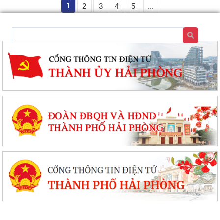
1
2
3
4
5
...