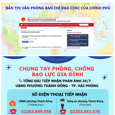
Thông báo về chương trình thu hồi để kiểm tra, khắc phục sự cố các
dòng xe mô tô Honda CB1000...
Kết quả Kỳ họp thứ 3 HĐND thành phố Hải Phòng khóa XIV, nhiệm kỳ
2021 - 2026
Khai thác tài liệu số và Chatbox AI trợi giúp pháp luật