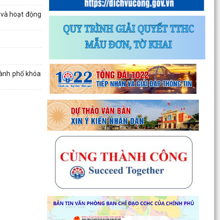
 và hoạt động
hành phố khóa
Thông báo về chương trình thu hồi để kiểm tra,
khắc phục sự cố các dòng xe mô tô Honda
CB1000...
Kết quả Kỳ họp thứ 3 HĐND thành phố Hải
Phòng khóa XIV, nhiệm kỳ 2021 - 2026
Khai thác tài liệu số và Chatbox AI trợi giúp pháp