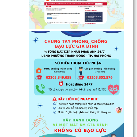
luật
Đẩy mạnh tuyên truyền thực hiện Chương trình
hành động của Thành ủy về xây dựng và hoàn
thiện nhà...
Tăng cường các giải pháp đấu tranh, ngăn chặn
và xử lý hành vi xâm phạm quyền sở hữu trí tuệ
trên...
Ủy ban nhân dân phường Thành Đông thông
báo về việc chấm dứt hoạt động kinh doanh tại
Chợ tạm Chi...
Đảng ủy phường Thành Đông đẩy mạnh tuyên
truyền, thực hiện Nghị quyết số 27-NQ/TW về
xây dựng và...
Phường Thành Đông tăng cương phân loại chất
thải rắn sinh hoạt tại nguồn: Hành động nhỏ, ý
nghĩa...