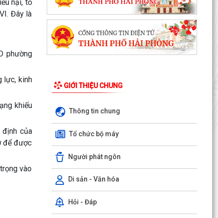
ếu nại, tố
I. Đây là
ND phường
 lực, kinh
GIỚI THIỆU CHUNG
rạng khiếu
Thông tin chung
 định của
Tổ chức bộ máy
sở để được
Người phát ngôn
 trọng vào
Di sản - Văn hóa
Hỏi - Đáp