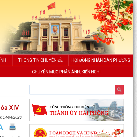
ÍNH
THÔNG TIN CHUYÊN ĐỀ
HỘI ĐỒNG NHÂN DÂN PHƯỜNG
CHUYÊN MỤC PHẢN ÁNH, KIẾN NGHỊ
hóa XIV
14/04/2026