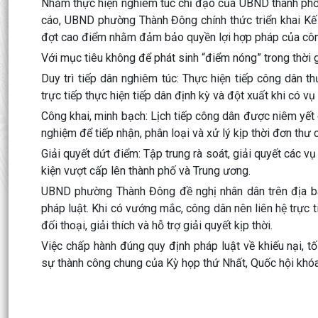
Nhằm thực hiện nghiêm túc chỉ đạo của UBND thành phố H
cáo, UBND phường Thành Đông chính thức triển khai Kế 
đợt cao điểm nhằm đảm bảo quyền lợi hợp pháp của công d
Với mục tiêu không để phát sinh “điểm nóng” trong thời
Duy trì tiếp dân nghiêm túc:
Thực hiện tiếp công dân th
trực tiếp thực hiện tiếp dân định kỳ và đột xuất khi có vụ 
Công khai, minh bạch:
Lịch tiếp công dân được niêm yết 
nghiệm để tiếp nhận, phân loại và xử lý kịp thời đơn thư 
Giải quyết dứt điểm:
Tập trung rà soát, giải quyết các vụ
kiện vượt cấp lên thành phố và Trung ương.
UBND phường Thành Đông đề nghị nhân dân trên địa bàn
pháp luật. Khi có vướng mắc, công dân nên liên hệ trực 
đối thoại, giải thích và hỗ trợ giải quyết kịp thời.
Việc chấp hành đúng quy định pháp luật về khiếu nại, 
sự thành công chung của Kỳ họp thứ Nhất, Quốc hội khóa