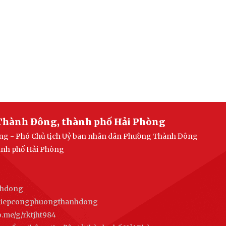
Thành Đông, thành phố Hải Phòng
uang - Phó Chủ tịch Uỷ ban nhân dân Phường Thành Đông
ành phố Hải Phòng
nhdong
ghiepcongphuongthanhdong
alo.me/g/rktjht984