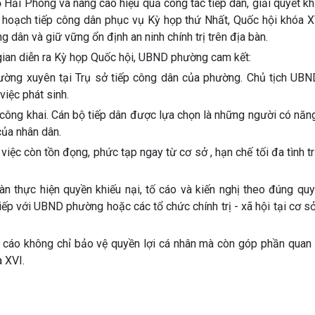
ải Phòng và nâng cao hiệu quả công tác tiếp dân, giải quyết khi
hoạch tiếp công dân phục vụ Kỳ họp thứ Nhất, Quốc hội khóa XV
ân và giữ vững ổn định an ninh chính trị trên địa bàn.
 gian diễn ra Kỳ họp Quốc hội, UBND phường cam kết:
ường xuyên tại Trụ sở tiếp công dân của phường. Chủ tịch UB
việc phát sinh.
công khai. Cán bộ tiếp dân được lựa chọn là những người có năng
của nhân dân.
 việc còn tồn đọng, phức tạp ngay từ cơ sở , hạn chế tối đa tình t
 thực hiện quyền khiếu nại, tố cáo và kiến nghị theo đúng quy
tiếp với UBND phường hoặc các tổ chức chính trị - xã hội tại cơ 
tố cáo không chỉ bảo vệ quyền lợi cá nhân mà còn góp phần quan
 XVI.