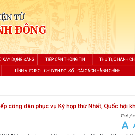
IỆN TỬ
NH ĐÔNG
C XÂY DỰNG ĐẢNG
TIẾP CẬN THÔNG TIN
THỦ TỤC HÀNH CH
LĨNH VỰC ISO - CHUYỂN ĐỔI SỐ - CẢI CÁCH HÀNH CHÍNH
p công dân phục vụ Kỳ họp thứ Nhất, Quốc hội k