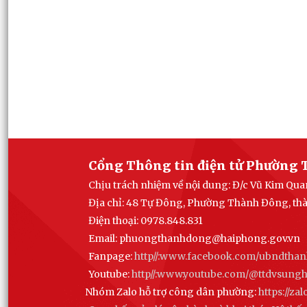
Cổng Thông tin điện tử Phường 
Chịu trách nhiệm về nội dung: Đ/c Vũ Kim Q
Địa chỉ: 48 Tự Đông, Phường Thành Đông, th
Điện thoại: 0978.848.831
Email:
phuongthanhdong@haiphong.gov.vn
Fanpage:
http//:www.facebook.com/ubndtha
Youtube:
http//:www.youtube.com/@ttdvsun
Nhóm Zalo hỗ trợ công dân phường:
https://z