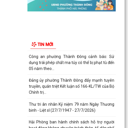
Phường Thành Đông tuyên truyền chương trình
tuyển chọn thực tập sinh nữ đi thực tập kỹ thuật
tại...
Phường Thành Đông tham dự Hội nghị trực
tuyến toán quốc nghiên cứu, học tập, quán triệt
TIN MỚI
và triển...
Công an phường Thành Đông cảnh báo: Sử
dụng trái phép chất ma túy có thể bị phạt tù đến
05 năm theo...
Đảng ủy phường Thành Đông đẩy mạnh tuyên
truyền, quán triệt Kết luận số 166-KL/TW của Bộ
Chính trị...
Thư tri ân nhân Kỷ niệm 79 năm Ngày Thương
binh - Liệt sĩ (27/7/1947 - 27/7/2026)
Hải Phòng ban hành chính sách hỗ trợ người