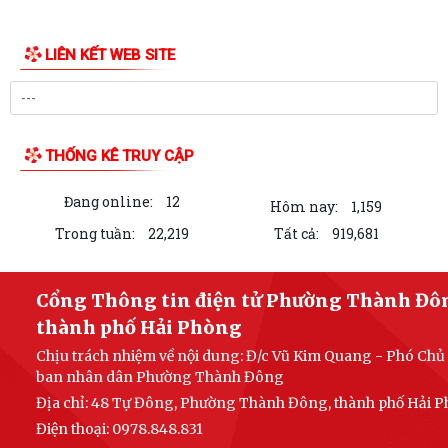
LIÊN KẾT WEB SITE
THỐNG KÊ TRUY CẬP