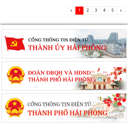
«
1
2
3
4
5
»