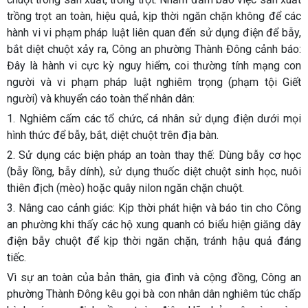
trồng trọt an toàn, hiệu quả, kịp thời ngăn chặn không để các
hành vi vi phạm pháp luật liên quan đến sử dụng điện để bẫy,
bắt diệt chuột xảy ra, Công an phường Thành Đông cảnh báo:
Đây là hành vi cực kỳ nguy hiểm, coi thường tính mạng con
người và vi phạm pháp luật nghiêm trọng (phạm tội Giết
người) và khuyển cáo toàn thể nhân dân:
1. Nghiêm cấm các tổ chức, cá nhân sử dụng điện dưới mọi
hình thức để bẫy, bắt, diệt chuột trên địa bàn.
2. Sử dụng các biện pháp an toàn thay thế: Dùng bẫy cơ học
(bẫy lồng, bẫy dính), sử dụng thuốc diệt chuột sinh học, nuôi
thiên địch (mèo) hoặc quây nilon ngăn chặn chuột.
3. Nâng cao cảnh giác: Kịp thời phát hiện và báo tin cho Công
an phường khi thấy các hộ xung quanh có biểu hiện giăng dây
điện bẫy chuột để kịp thời ngăn chặn, tránh hậu quả đáng
tiếc.
Vì sự an toàn của bản thân, gia đình và cộng đồng, Công an
phường Thành Đông kêu gọi bà con nhân dân nghiêm túc chấp