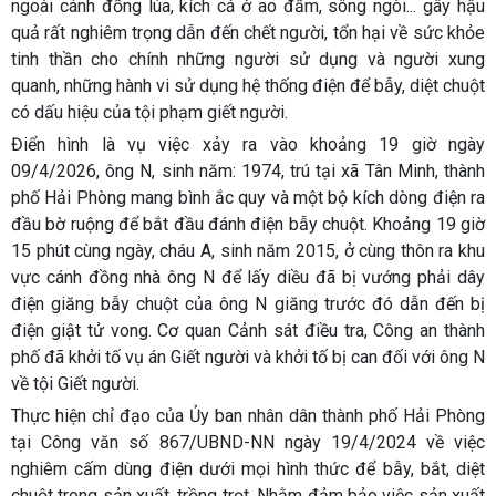
ngoài cánh đồng lúa, kích cá ở ao đầm, sông ngòi... gây hậu
quả rất nghiêm trọng dẫn đến chết người, tổn hại về sức khỏe
tinh thần cho chính những người sử dụng và người xung
quanh, những hành vi sử dụng hệ thống điện để bẫy, diệt chuột
có dấu hiệu của tội phạm giết người.
Điển hình là vụ việc xảy ra vào khoảng 19 giờ ngày
09/4/2026, ông N, sinh năm: 1974, trú tại xã Tân Minh, thành
phố Hải Phòng mang bình ắc quy và một bộ kích dòng điện ra
đầu bờ ruộng để bắt đầu đánh điện bẫy chuột. Khoảng 19 giờ
15 phút cùng ngày, cháu A, sinh năm 2015, ở cùng thôn ra khu
vực cánh đồng nhà ông N để lấy diều đã bị vướng phải dây
điện giăng bẫy chuột của ông N giăng trước đó dẫn đến bị
điện giật tử vong. Cơ quan Cảnh sát điều tra, Công an thành
phố đã khởi tố vụ án Giết người và khởi tố bị can đối với ông N
về tội Giết người.
Thực hiện chỉ đạo của Ủy ban nhân dân thành phố Hải Phòng
tại Công văn số 867/UBND-NN ngày 19/4/2024 về việc
nghiêm cấm dùng điện dưới mọi hình thức để bẫy, bắt, diệt
chuột trong sản xuất, trồng trọt. Nhằm đảm bảo việc sản xuất