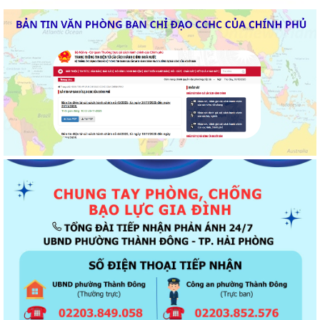
Thông báo về chương trình thu hồi để kiểm tra, khắc phục sự cố các
dòng xe mô tô Honda CB1000...
Kết quả Kỳ họp thứ 3 HĐND thành phố Hải Phòng khóa XIV, nhiệm kỳ
2021 - 2026
Khai thác tài liệu số và Chatbox AI trợi giúp pháp luật
Đẩy mạnh tuyên truyền thực hiện Chương trình hành động của Thành
ủy về xây dựng và hoàn thiện nhà...
Tăng cường các giải pháp đấu tranh, ngăn chặn và xử lý hành vi xâm
phạm quyền sở hữu trí tuệ trên...
Ủy ban nhân dân phường Thành Đông thông báo về việc chấm dứt
hoạt động kinh doanh tại Chợ tạm Chi...
Đảng ủy phường Thành Đông đẩy mạnh tuyên truyền, thực hiện Nghị
quyết số 27-NQ/TW về xây dựng và...
Phường Thành Đông tăng cương phân loại chất thải rắn sinh hoạt tại