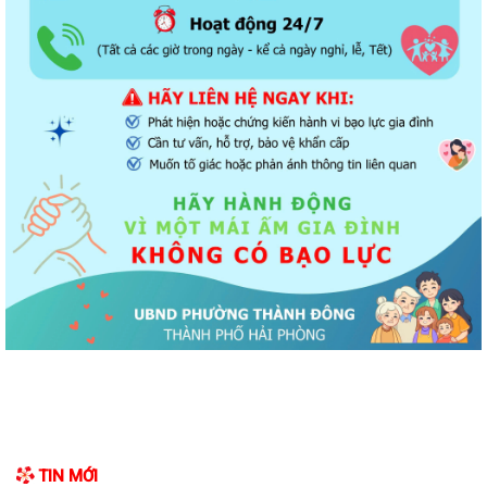
nguồn: Hành động nhỏ, ý nghĩa...
Phường Thành Đông tuyên truyền chương trình tuyển chọn thực tập
sinh nữ đi thực tập kỹ thuật tại...
Phường Thành Đông tham dự Hội nghị trực tuyến toán quốc nghiên
cứu, học tập, quán triệt và triển...
Công an phường Thành Đông cảnh báo: Sử dụng trái phép chất ma
túy có thể bị phạt tù đến 05 năm theo...
Đảng ủy phường Thành Đông đẩy mạnh tuyên truyền, quán triệt Kết
luận số 166-KL/TW của Bộ Chính trị...
Thư tri ân nhân Kỷ niệm 79 năm Ngày Thương binh - Liệt sĩ
(27/7/1947 - 27/7/2026)
Hải Phòng ban hành chính sách hỗ trợ người hoạt động không chuyên
trách thôn, tổ dân phố nghỉ ngay...
Tăng cường hưởng ứng Cuộc thi và Triển lãm ảnh nghệ thuật cấp
TIN MỚI
Quốc gia “Tự hào một dải biên cương”...