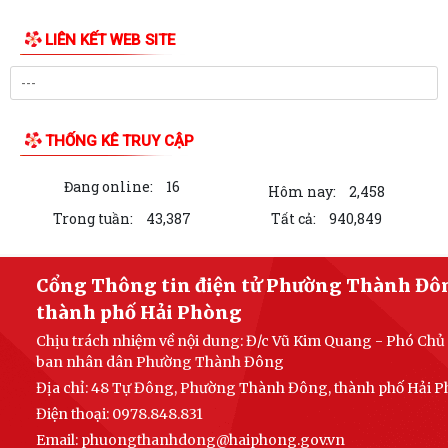
lập nhiệm kỳ 2026 – 2031
Phường Thành Đông long trọng tổ chức Lễ thắp nến tri ân các anh
hùng liệt sĩ
Viết tiếp câu chuyện hòa bình - Dâng hương tri ân - Giữ trọ đạo lý "Uống
nước nhớ nguồn"
Ủy ban nhân dân phường Thành Đông ban hành Quyết định thu hồi
đất thực hiện Dự án Cầu qua sông Bến...
Thông báo về việc cung cấp thông tin lập cơ sở dữ liệu đất đai trên địa
bàn phường Thành Đông,...
HĐND phường Thành Đông khóa II tổ chức kỳ họp thứ Ba - Kỳ họp
thường lệ giữa năm 2026
LIÊN KẾT WEB SITE
Tăng cường sự lãnh đạo của Đảng đối với công tác kiểm sát nhân dân
trong giai đoạn mới theo Chỉ thị...
Thông báo số 430/TB-UBND ngày 24/7/2026 của Ủy ban nhân dân
THỐNG KÊ TRUY CẬP
phường Thành Đông thông báo về việc...