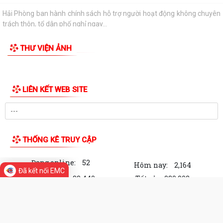
quyết số 27-NQ/TW về xây dựng và...
Phường Thành Đông tăng cương phân loại chất thải rắn sinh hoạt tại
nguồn: Hành động nhỏ, ý nghĩa...
Phường Thành Đông tuyên truyền chương trình tuyển chọn thực tập
sinh nữ đi thực tập kỹ thuật tại...
Phường Thành Đông tham dự Hội nghị trực tuyến toán quốc nghiên
cứu, học tập, quán triệt và triển...
Công an phường Thành Đông cảnh báo: Sử dụng trái phép chất ma
TIN MỚI
túy có thể bị phạt tù đến 05 năm theo...
Đảng ủy phường Thành Đông đẩy mạnh tuyên truyền, quán triệt Kết
luận số 166-KL/TW của Bộ Chính trị...
Đã kết nối EMC
Thư tri ân nhân Kỷ niệm 79 năm Ngày Thương binh - Liệt sĩ
(27/7/1947 - 27/7/2026)
Hải Phòng ban hành chính sách hỗ trợ người hoạt động không chuyên