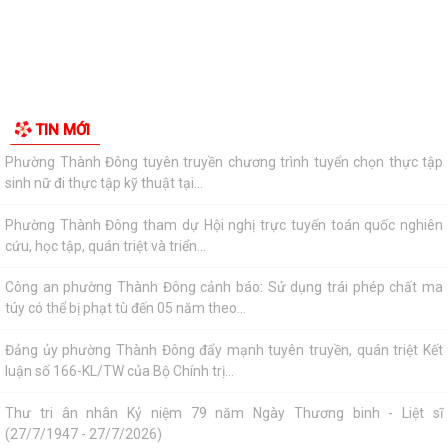
Thông báo về chương trình thu hồi để kiểm tra, khắc phục sự cố các
dòng xe mô tô Honda CB1000...
Kết quả Kỳ họp thứ 3 HĐND thành phố Hải Phòng khóa XIV, nhiệm kỳ
2021 - 2026
Đẩy mạnh tuyên truyền thực hiện Chương trình hành động của Thành
ủy về xây dựng và hoàn thiện nhà...
Tăng cường các giải pháp đấu tranh, ngăn chặn và xử lý hành vi xâm
phạm quyền sở hữu trí tuệ trên...
Ủy ban nhân dân phường Thành Đông thông báo về việc chấm dứt
hoạt động kinh doanh tại Chợ tạm Chi...
Đảng ủy phường Thành Đông đẩy mạnh tuyên truyền, thực hiện Nghị