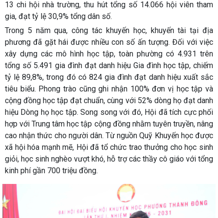
13 chi hội nhà trường, thu hút tổng số 14.066 hội viên tham
gia, đạt tỷ lệ 30,9% tổng dân số.
Trong 5 năm qua, công tác khuyến học, khuyến tài tại địa
phương đã gặt hái được nhiều con số ấn tượng. Đối với việc
xây dựng các mô hình học tập, toàn phường có 4.931 trên
tổng số 5.491 gia đình đạt danh hiệu Gia đình học tập, chiếm
tỷ lệ 89,8%, trong đó có 824 gia đình đạt danh hiệu xuất sắc
tiêu biểu. Phong trào cũng ghi nhận 100% đơn vị học tập và
cộng đồng học tập đạt chuẩn, cùng với 52% dòng họ đạt danh
hiệu Dòng họ học tập. Song song với đó, Hội đã tích cực phối
hợp với Trung tâm học tập cộng đồng nhằm tuyên truyền, nâng
cao nhận thức cho người dân. Từ nguồn Quỹ Khuyến học được
xã hội hóa mạnh mẽ, Hội đã tổ chức trao thưởng cho học sinh
giỏi, học sinh nghèo vượt khó, hỗ trợ các thầy cô giáo với tổng
kinh phí gần 700 triệu đồng.