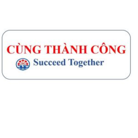
Thông báo về chương trình thu hồi để kiểm tra, khắc phục sự cố
các dòng xe mô tô Honda CB1000...