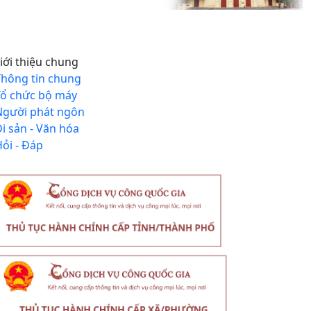
iới thiệu chung
Thông tin chung
Tổ chức bộ máy
Người phát ngôn
i sản - Văn hóa
ỏi - Đáp