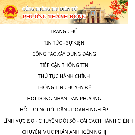
CỔNG THÔNG TIN ĐIỆN TỬ
PHƯỜNG THÀNH ĐÔNG
TRANG CHỦ
TIN TỨC - SỰ KIỆN
CÔNG TÁC XÂY DỰNG ĐẢNG
TIẾP CẬN THÔNG TIN
THỦ TỤC HÀNH CHÍNH
THÔNG TIN CHUYÊN ĐỀ
HỘI ĐỒNG NHÂN DÂN PHƯỜNG
HỖ TRỢ NGƯỜI DÂN - DOANH NGHIỆP
LĨNH VỰC ISO - CHUYỂN ĐỔI SỐ - CẢI CÁCH HÀNH CHÍNH
CHUYÊN MỤC PHẢN ÁNH, KIẾN NGHỊ