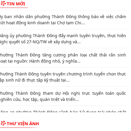
Kết quả Kỳ họp thứ 3 HĐND thành phố Hải Phòng khóa XIV,
nhiệm kỳ 2021 - 2026
hai thác tài liệu số và Chatbox AI trợi giúp pháp luật
Đẩy mạnh tuyên truyền thực hiện Chương trình hành động của
hành ủy về xây dựng và hoàn thiện nhà...
Tăng cường các giải pháp đấu tranh, ngăn chặn và xử lý hành vi
âm phạm quyền sở hữu trí tuệ trên...
TIN MỚI
Ủy ban nhân dân phường Thành Đông thông báo về việc chấm
ứt hoạt động kinh doanh tại Chợ tạm Chi...
Đảng ủy phường Thành Đông đẩy mạnh tuyên truyền, thực hiện
Nghị quyết số 27-NQ/TW về xây dựng và...
Phường Thành Đông tăng cương phân loại chất thải rắn sinh
oạt tại nguồn: Hành động nhỏ, ý nghĩa...