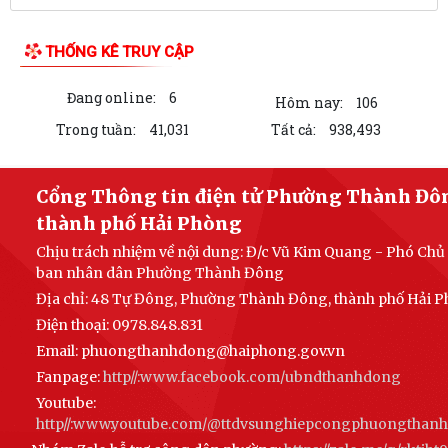
LIÊN KẾT WEB SITE
THỐNG KÊ TRUY CẬP
Đang online:
6
Hôm nay:
106
Trong tuần:
41,031
Tất cả:
938,493