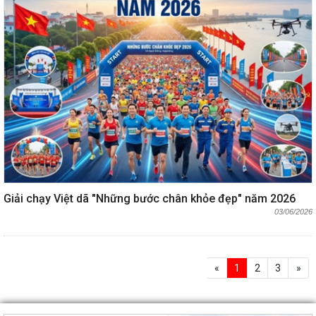
Giải chạy Việt dã "Những bước chân khỏe đẹp" năm 2026
03/06/2026
«
1
2
3
»