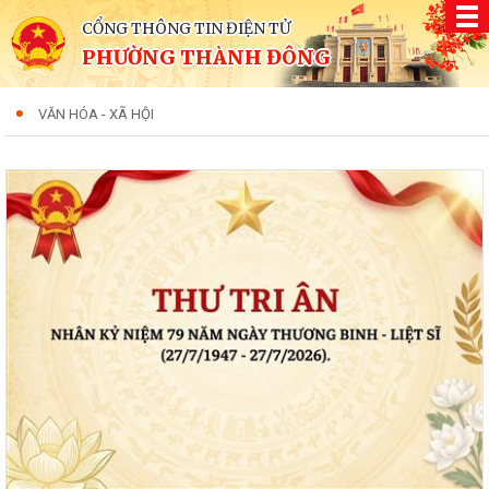
CỔNG THÔNG TIN ĐIỆN TỬ
PHƯỜNG THÀNH ĐÔNG
VĂN HÓA - XÃ HỘI