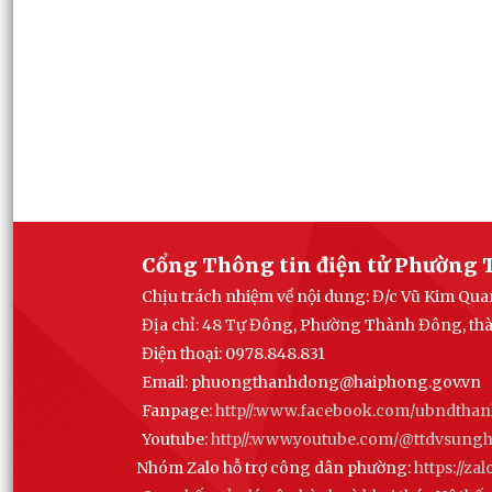
Cổng Thông tin điện tử Phường 
Chịu trách nhiệm về nội dung: Đ/c Vũ Kim Q
Địa chỉ: 48 Tự Đông, Phường Thành Đông, th
Điện thoại: 0978.848.831
Email:
phuongthanhdong@haiphong.gov.vn
Fanpage:
http//:www.facebook.com/ubndtha
Youtube:
http//:www.youtube.com/@ttdvsun
Nhóm Zalo hỗ trợ công dân phường:
https://z