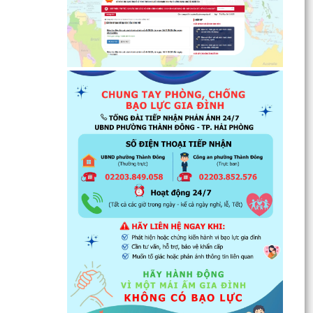
thiện nhà...
Tăng cường các giải pháp đấu tranh, ngăn chặn
và xử lý hành vi xâm phạm quyền sở hữu trí tuệ
trên...
Ủy ban nhân dân phường Thành Đông thông
báo về việc chấm dứt hoạt động kinh doanh tại
Chợ tạm Chi...
Đảng ủy phường Thành Đông đẩy mạnh tuyên
truyền, thực hiện Nghị quyết số 27-NQ/TW về
xây dựng và...
Phường Thành Đông tăng cương phân loại chất
thải rắn sinh hoạt tại nguồn: Hành động nhỏ, ý
nghĩa...
Phường Thành Đông tuyên truyền chương trình
tuyển chọn thực tập sinh nữ đi thực tập kỹ thuật
tại...