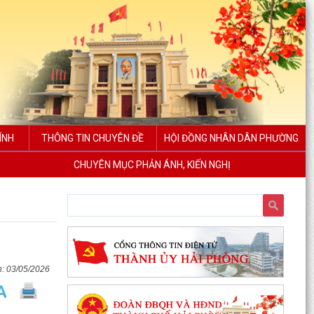
ÍNH
THÔNG TIN CHUYÊN ĐỀ
HỘI ĐỒNG NHÂN DÂN PHƯỜNG
CHUYÊN MỤC PHẢN ÁNH, KIẾN NGHỊ
03/05/2026