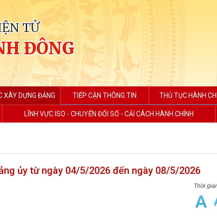
IỆN TỬ
NH ĐÔNG
C XÂY DỰNG ĐẢNG
TIẾP CẬN THÔNG TIN
THỦ TỤC HÀNH CH
LĨNH VỰC ISO - CHUYỂN ĐỔI SỐ - CẢI CÁCH HÀNH CHÍNH
ảng ủy từ ngày 04/5/2026 đến ngày 08/5/2026