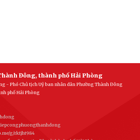
Thành Đông, thành phố Hải Phòng
uang - Phó Chủ tịch Uỷ ban nhân dân Phường Thành Đông
ành phố Hải Phòng
nhdong
ghiepcongphuongthanhdong
alo.me/g/rktjht984