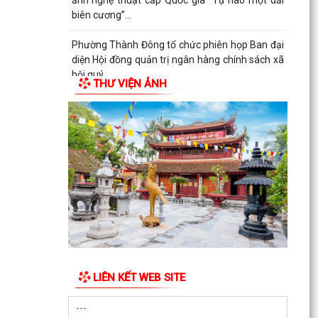
ảnh nghệ thuật cấp Quốc gia “Tự hào một dải
biên cương”...
Phường Thành Đông tổ chức phiên họp Ban đại
diện Hội đồng quản trị ngân hàng chính sách xã
hội quý...
THƯ VIỆN ẢNH
Hơn 1.600 đoàn viên, người lao động trên địa
bàn phường Thành Đông tham gia bữa cơm
công đoàn
Đảng ủy phường Thành Đông tổ chức lớp bồi
dưỡng Lý luận chính trị hè năm 2026 cho đội
ngũ giáo viên
Phường Thành Đông tri ân Người có công
Công an phường Thành Đông dâng hương tại Di
tích Nhà tù Hải Dương nhân kỷ niệm 79 năm
LIÊN KẾT WEB SITE
Ngày Thương...
Phường Thành Đông tri ân các gia đình chính