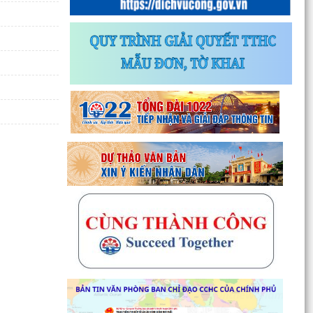
Thông báo về chương trình thu hồi để kiểm tra,
khắc phục sự cố các dòng xe mô tô Honda
CB1000...
Kết quả Kỳ họp thứ 3 HĐND thành phố Hải
Phòng khóa XIV, nhiệm kỳ 2021 - 2026
Đẩy mạnh tuyên truyền thực hiện Chương trình
hành động của Thành ủy về xây dựng và hoàn