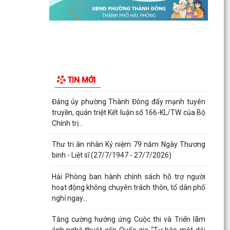
Phường Thành Đông tham dự Hội nghị trực
tuyến toán quốc nghiên cứu, học tập, quán triệt
và triển...
Công an phường Thành Đông cảnh báo: Sử
dụng trái phép chất ma túy có thể bị phạt tù đến
TIN MỚI
05 năm theo...
Đảng ủy phường Thành Đông đẩy mạnh tuyên
truyền, quán triệt Kết luận số 166-KL/TW của Bộ
Chính trị...
Thư tri ân nhân Kỷ niệm 79 năm Ngày Thương
binh - Liệt sĩ (27/7/1947 - 27/7/2026)
Hải Phòng ban hành chính sách hỗ trợ người
hoạt động không chuyên trách thôn, tổ dân phố
nghỉ ngay...
Tăng cường hưởng ứng Cuộc thi và Triển lãm