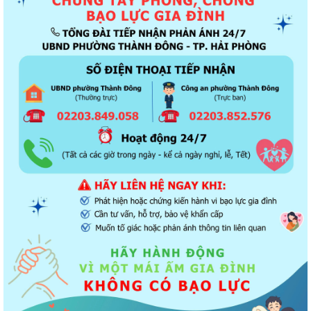
Thông báo về chương trình thu hồi để kiểm tra, khắc phục sự cố các
dòng xe mô tô Honda CB1000...
Kết quả Kỳ họp thứ 3 HĐND thành phố Hải Phòng khóa XIV, nhiệm kỳ
2021 - 2026
Khai thác tài liệu số và Chatbox AI trợi giúp pháp luật
Đẩy mạnh tuyên truyền thực hiện Chương trình hành động của Thành
ủy về xây dựng và hoàn thiện nhà...
Tăng cường các giải pháp đấu tranh, ngăn chặn và xử lý hành vi xâm
phạm quyền sở hữu trí tuệ trên...
Ủy ban nhân dân phường Thành Đông thông báo về việc chấm dứt
hoạt động kinh doanh tại Chợ tạm Chi...
Đảng ủy phường Thành Đông đẩy mạnh tuyên truyền, thực hiện Nghị
quyết số 27-NQ/TW về xây dựng và...