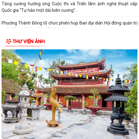
Tăng cường hưởng ứng Cuộc thi và Triển lãm ảnh nghệ thuật cấp
Quốc gia “Tự hào một dải biên cương”...
Phường Thành Đông tổ chức phiên họp Ban đại diện Hội đồng quản trị
ngân hàng chính sách xã hội quý...
THƯ VIỆN ẢNH
Hơn 1.600 đoàn viên, người lao động trên địa bàn phường Thành Đông
tham gia bữa cơm công đoàn
Đảng ủy phường Thành Đông tổ chức lớp bồi dưỡng Lý luận chính trị
hè năm 2026 cho đội ngũ giáo viên
Phường Thành Đông tri ân Người có công
Công an phường Thành Đông dâng hương tại Di tích Nhà tù Hải Dương
nhân kỷ niệm 79 năm Ngày Thương...
Phường Thành Đông tri ân các gia đình chính sách nhân dịp 27/7
Phường Thành Đông tổ chức chương trình "Bữa cơm công đoàn"
chăm lo cho đoàn viện, người lao động