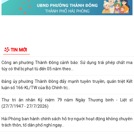
Phường Thành Đông tăng cương phân loại chất thải rắn sinh hoạt tại
nguồn: Hành động nhỏ, ý nghĩa...
Phường Thành Đông tuyên truyền chương trình tuyển chọn thực tập
sinh nữ đi thực tập kỹ thuật tại...
Phường Thành Đông tham dự Hội nghị trực tuyến toán quốc nghiên
TIN MỚI
cứu, học tập, quán triệt và triển...
Công an phường Thành Đông cảnh báo: Sử dụng trái phép chất ma
túy có thể bị phạt tù đến 05 năm theo...
Đảng ủy phường Thành Đông đẩy mạnh tuyên truyền, quán triệt Kết
luận số 166-KL/TW của Bộ Chính trị...
Thư tri ân nhân Kỷ niệm 79 năm Ngày Thương binh - Liệt sĩ
(27/7/1947 - 27/7/2026)
Hải Phòng ban hành chính sách hỗ trợ người hoạt động không chuyên
trách thôn, tổ dân phố nghỉ ngay...