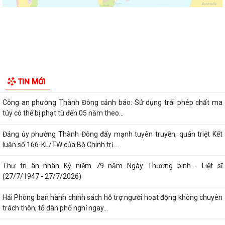
Ủy ban nhân dân phường Thành Đông thông báo về việc chấm dứt
hoạt động kinh doanh tại Chợ tạm Chi...
Đảng ủy phường Thành Đông đẩy mạnh tuyên truyền, thực hiện Nghị
quyết số 27-NQ/TW về xây dựng và...
Phường Thành Đông tăng cương phân loại chất thải rắn sinh hoạt tại
nguồn: Hành động nhỏ, ý nghĩa...
Phường Thành Đông tuyên truyền chương trình tuyển chọn thực tập
sinh nữ đi thực tập kỹ thuật tại...
Phường Thành Đông tham dự Hội nghị trực tuyến toán quốc nghiên
TIN MỚI
cứu, học tập, quán triệt và triển...
Công an phường Thành Đông cảnh báo: Sử dụng trái phép chất ma
túy có thể bị phạt tù đến 05 năm theo...
Đảng ủy phường Thành Đông đẩy mạnh tuyên truyền, quán triệt Kết
luận số 166-KL/TW của Bộ Chính trị...