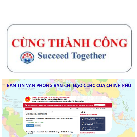
Thông báo về chương trình thu hồi để kiểm tra, khắc phục sự cố các
dòng xe mô tô Honda CB1000...
Kết quả Kỳ họp thứ 3 HĐND thành phố Hải Phòng khóa XIV, nhiệm kỳ
2021 - 2026
Khai thác tài liệu số và Chatbox AI trợi giúp pháp luật
Đẩy mạnh tuyên truyền thực hiện Chương trình hành động của Thành
ủy về xây dựng và hoàn thiện nhà...
Tăng cường các giải pháp đấu tranh, ngăn chặn và xử lý hành vi xâm
phạm quyền sở hữu trí tuệ trên...