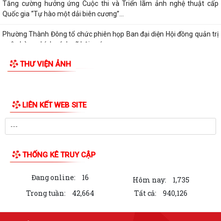
Thư tri ân nhân Kỷ niệm 79 năm Ngày Thương binh - Liệt sĩ
(27/7/1947 - 27/7/2026)
Hải Phòng ban hành chính sách hỗ trợ người hoạt động không chuyên
trách thôn, tổ dân phố nghỉ ngay...
Tăng cường hưởng ứng Cuộc thi và Triển lãm ảnh nghệ thuật cấp
Quốc gia “Tự hào một dải biên cương”...
Phường Thành Đông tổ chức phiên họp Ban đại diện Hội đồng quản trị
ngân hàng chính sách xã hội quý...
THƯ VIỆN ẢNH
Hơn 1.600 đoàn viên, người lao động trên địa bàn phường Thành Đông
tham gia bữa cơm công đoàn
Đảng ủy phường Thành Đông tổ chức lớp bồi dưỡng Lý luận chính trị
hè năm 2026 cho đội ngũ giáo viên
Phường Thành Đông tri ân Người có công
Công an phường Thành Đông dâng hương tại Di tích Nhà tù Hải Dương
nhân kỷ niệm 79 năm Ngày Thương...