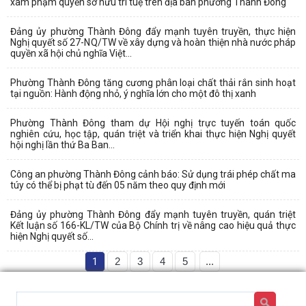
xâm phạm quyền sở hữu trí tuệ trên địa bàn phường Thành Đông
Đảng ủy phường Thành Đông đẩy mạnh tuyên truyền, thực hiện
Nghị quyết số 27-NQ/TW về xây dựng và hoàn thiện nhà nước pháp
quyền xã hội chủ nghĩa Việt...
Phường Thành Đông tăng cương phân loại chất thải rắn sinh hoạt
tại nguồn: Hành động nhỏ, ý nghĩa lớn cho một đô thị xanh
Phường Thành Đông tham dự Hội nghị trực tuyến toán quốc
nghiên cứu, học tập, quán triệt và triển khai thực hiện Nghị quyết
hội nghị lần thứ Ba Ban...
Công an phường Thành Đông cảnh báo: Sử dụng trái phép chất ma
túy có thể bị phạt tù đến 05 năm theo quy định mới
Đảng ủy phường Thành Đông đẩy mạnh tuyên truyền, quán triệt
Kết luận số 166-KL/TW của Bộ Chính trị về nâng cao hiệu quả thực
hiện Nghị quyết số...
1
2
3
4
5
...