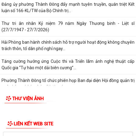
Phường Thành Đông tăng cương phân loại chất thải rắn sinh hoạt tại
nguồn: Hành động nhỏ, ý nghĩa...
Phường Thành Đông tuyên truyền chương trình tuyển chọn thực tập
sinh nữ đi thực tập kỹ thuật tại...
Phường Thành Đông tham dự Hội nghị trực tuyến toán quốc nghiên
TIN MỚI
cứu, học tập, quán triệt và triển...
Công an phường Thành Đông cảnh báo: Sử dụng trái phép chất ma
túy có thể bị phạt tù đến 05 năm theo...
Đảng ủy phường Thành Đông đẩy mạnh tuyên truyền, quán triệt Kết
luận số 166-KL/TW của Bộ Chính trị...
Thư tri ân nhân Kỷ niệm 79 năm Ngày Thương binh - Liệt sĩ
(27/7/1947 - 27/7/2026)
Hải Phòng ban hành chính sách hỗ trợ người hoạt động không chuyên
trách thôn, tổ dân phố nghỉ ngay...
Tăng cường hưởng ứng Cuộc thi và Triển lãm ảnh nghệ thuật cấp