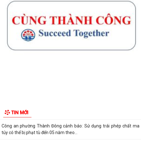
Thông báo về chương trình thu hồi để kiểm tra, khắc phục sự cố các
dòng xe mô tô Honda CB1000...
Kết quả Kỳ họp thứ 3 HĐND thành phố Hải Phòng khóa XIV, nhiệm kỳ
2021 - 2026
Khai thác tài liệu số và Chatbox AI trợi giúp pháp luật
Đẩy mạnh tuyên truyền thực hiện Chương trình hành động của Thành
ủy về xây dựng và hoàn thiện nhà...
Tăng cường các giải pháp đấu tranh, ngăn chặn và xử lý hành vi xâm
phạm quyền sở hữu trí tuệ trên...
Ủy ban nhân dân phường Thành Đông thông báo về việc chấm dứt
hoạt động kinh doanh tại Chợ tạm Chi...
Đảng ủy phường Thành Đông đẩy mạnh tuyên truyền, thực hiện Nghị
quyết số 27-NQ/TW về xây dựng và...