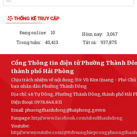
Quốc gia “Tự hào một dải biên cương”...
Phường Thành Đông tổ chức phiên họp Ban đại diện Hội đồng quản trị
ngân hàng chính sách xã hội quý...
THƯ VIỆN ẢNH
Hơn 1.600 đoàn viên, người lao động trên địa bàn phường Thành Đông
tham gia bữa cơm công đoàn
Đảng ủy phường Thành Đông tổ chức lớp bồi dưỡng Lý luận chính trị
hè năm 2026 cho đội ngũ giáo viên
Phường Thành Đông tri ân Người có công
Công an phường Thành Đông dâng hương tại Di tích Nhà tù Hải Dương
nhân kỷ niệm 79 năm Ngày Thương...
Phường Thành Đông tri ân các gia đình chính sách nhân dịp 27/7
Phường Thành Đông tổ chức chương trình "Bữa cơm công đoàn"
chăm lo cho đoàn viện, người lao động