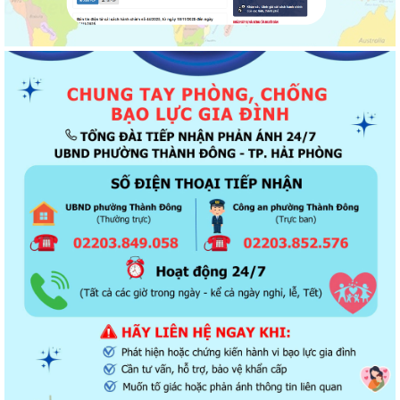
Thông báo về chương trình thu hồi để kiểm tra, khắc phục sự cố các
dòng xe mô tô Honda CB1000...
Kết quả Kỳ họp thứ 3 HĐND thành phố Hải Phòng khóa XIV, nhiệm kỳ
2021 - 2026
Khai thác tài liệu số và Chatbox AI trợi giúp pháp luật
Đẩy mạnh tuyên truyền thực hiện Chương trình hành động của Thành
ủy về xây dựng và hoàn thiện nhà...
Tăng cường các giải pháp đấu tranh, ngăn chặn và xử lý hành vi xâm
phạm quyền sở hữu trí tuệ trên...