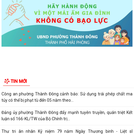
Ủy ban nhân dân phường Thành Đông thông báo về việc chấm dứt
hoạt động kinh doanh tại Chợ tạm Chi...
Đảng ủy phường Thành Đông đẩy mạnh tuyên truyền, thực hiện Nghị
quyết số 27-NQ/TW về xây dựng và...
Phường Thành Đông tăng cương phân loại chất thải rắn sinh hoạt tại
nguồn: Hành động nhỏ, ý nghĩa...
Phường Thành Đông tuyên truyền chương trình tuyển chọn thực tập
sinh nữ đi thực tập kỹ thuật tại...
Phường Thành Đông tham dự Hội nghị trực tuyến toán quốc nghiên
TIN MỚI
cứu, học tập, quán triệt và triển...
Công an phường Thành Đông cảnh báo: Sử dụng trái phép chất ma
túy có thể bị phạt tù đến 05 năm theo...
Đảng ủy phường Thành Đông đẩy mạnh tuyên truyền, quán triệt Kết
luận số 166-KL/TW của Bộ Chính trị...
Thư tri ân nhân Kỷ niệm 79 năm Ngày Thương binh - Liệt sĩ