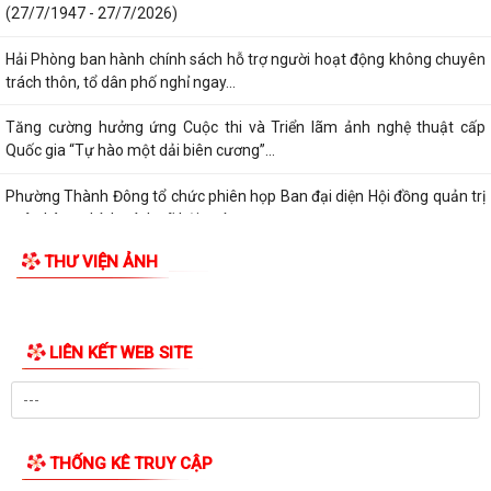
(27/7/1947 - 27/7/2026)
Hải Phòng ban hành chính sách hỗ trợ người hoạt động không chuyên
trách thôn, tổ dân phố nghỉ ngay...
Tăng cường hưởng ứng Cuộc thi và Triển lãm ảnh nghệ thuật cấp
Quốc gia “Tự hào một dải biên cương”...
Phường Thành Đông tổ chức phiên họp Ban đại diện Hội đồng quản trị
ngân hàng chính sách xã hội quý...
THƯ VIỆN ẢNH
Hơn 1.600 đoàn viên, người lao động trên địa bàn phường Thành Đông
tham gia bữa cơm công đoàn
Đảng ủy phường Thành Đông tổ chức lớp bồi dưỡng Lý luận chính trị
hè năm 2026 cho đội ngũ giáo viên
Phường Thành Đông tri ân Người có công
Công an phường Thành Đông dâng hương tại Di tích Nhà tù Hải Dương
nhân kỷ niệm 79 năm Ngày Thương...