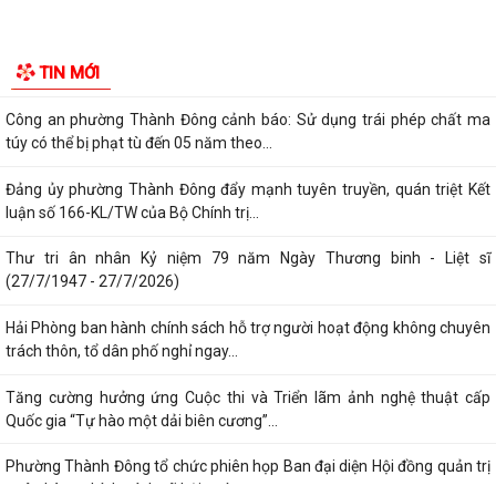
sinh nữ đi thực tập kỹ thuật tại...
Phường Thành Đông tham dự Hội nghị trực tuyến toán quốc nghiên
TIN MỚI
cứu, học tập, quán triệt và triển...
Công an phường Thành Đông cảnh báo: Sử dụng trái phép chất ma
túy có thể bị phạt tù đến 05 năm theo...
Đảng ủy phường Thành Đông đẩy mạnh tuyên truyền, quán triệt Kết
luận số 166-KL/TW của Bộ Chính trị...
Thư tri ân nhân Kỷ niệm 79 năm Ngày Thương binh - Liệt sĩ
(27/7/1947 - 27/7/2026)
Hải Phòng ban hành chính sách hỗ trợ người hoạt động không chuyên
trách thôn, tổ dân phố nghỉ ngay...
Tăng cường hưởng ứng Cuộc thi và Triển lãm ảnh nghệ thuật cấp
Quốc gia “Tự hào một dải biên cương”...
Phường Thành Đông tổ chức phiên họp Ban đại diện Hội đồng quản trị
ngân hàng chính sách xã hội quý...