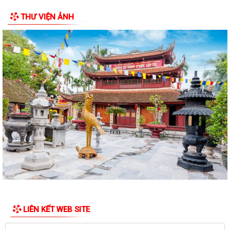
THƯ VIỆN ẢNH
Hơn 1.600 đoàn viên, người lao động trên địa bàn phường Thành Đông
tham gia bữa cơm công đoàn
Đảng ủy phường Thành Đông tổ chức lớp bồi dưỡng Lý luận chính trị
hè năm 2026 cho đội ngũ giáo viên
Phường Thành Đông tri ân Người có công
Công an phường Thành Đông dâng hương tại Di tích Nhà tù Hải Dương
nhân kỷ niệm 79 năm Ngày Thương...
Phường Thành Đông tri ân các gia đình chính sách nhân dịp 27/7
Phường Thành Đông tổ chức chương trình "Bữa cơm công đoàn"
chăm lo cho đoàn viện, người lao động
Hội Cựu Công an nhân dân phường Thành Đông tổ chức Đại hội thành
lập nhiệm kỳ 2026 – 2031
LIÊN KẾT WEB SITE
Phường Thành Đông long trọng tổ chức Lễ thắp nến tri ân các anh