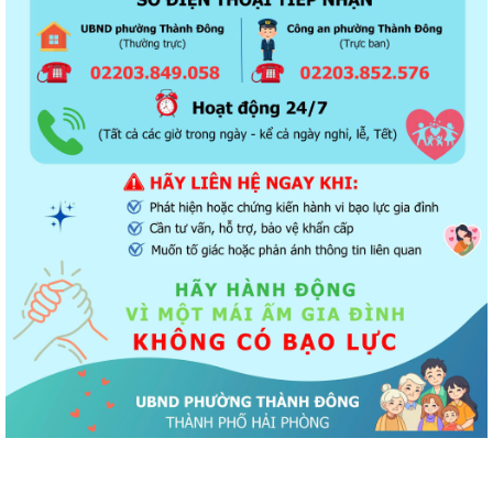
Kết quả Kỳ họp thứ 3 HĐND thành phố Hải Phòng khóa XIV, nhiệm kỳ
2021 - 2026
Khai thác tài liệu số và Chatbox AI trợi giúp pháp luật
Đẩy mạnh tuyên truyền thực hiện Chương trình hành động của Thành
ủy về xây dựng và hoàn thiện nhà...
Tăng cường các giải pháp đấu tranh, ngăn chặn và xử lý hành vi xâm
phạm quyền sở hữu trí tuệ trên...
Ủy ban nhân dân phường Thành Đông thông báo về việc chấm dứt
hoạt động kinh doanh tại Chợ tạm Chi...
Đảng ủy phường Thành Đông đẩy mạnh tuyên truyền, thực hiện Nghị
quyết số 27-NQ/TW về xây dựng và...
Phường Thành Đông tăng cương phân loại chất thải rắn sinh hoạt tại
nguồn: Hành động nhỏ, ý nghĩa...
Phường Thành Đông tuyên truyền chương trình tuyển chọn thực tập