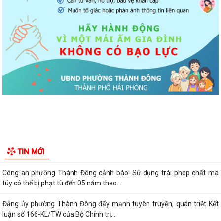
Ủy ban nhân dân phường Thành Đông thông báo về việc chấm dứt
hoạt động kinh doanh tại Chợ tạm Chi...
Đảng ủy phường Thành Đông đẩy mạnh tuyên truyền, thực hiện Nghị
quyết số 27-NQ/TW về xây dựng và...
Phường Thành Đông tăng cương phân loại chất thải rắn sinh hoạt tại
nguồn: Hành động nhỏ, ý nghĩa...
Phường Thành Đông tuyên truyền chương trình tuyển chọn thực tập
sinh nữ đi thực tập kỹ thuật tại...
Phường Thành Đông tham dự Hội nghị trực tuyến toán quốc nghiên
TIN MỚI
cứu, học tập, quán triệt và triển...
Công an phường Thành Đông cảnh báo: Sử dụng trái phép chất ma
túy có thể bị phạt tù đến 05 năm theo...
Đảng ủy phường Thành Đông đẩy mạnh tuyên truyền, quán triệt Kết
luận số 166-KL/TW của Bộ Chính trị...