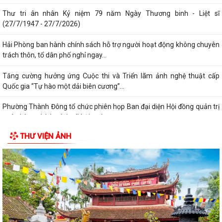
Thư tri ân nhân Kỷ niệm 79 năm Ngày Thương binh - Liệt sĩ
(27/7/1947 - 27/7/2026)
Hải Phòng ban hành chính sách hỗ trợ người hoạt động không chuyên
trách thôn, tổ dân phố nghỉ ngay...
Tăng cường hưởng ứng Cuộc thi và Triển lãm ảnh nghệ thuật cấp
Quốc gia “Tự hào một dải biên cương”...
Phường Thành Đông tổ chức phiên họp Ban đại diện Hội đồng quản trị
ngân hàng chính sách xã hội quý...
THƯ VIỆN ẢNH
Hơn 1.600 đoàn viên, người lao động trên địa bàn phường Thành Đông
tham gia bữa cơm công đoàn
Đảng ủy phường Thành Đông tổ chức lớp bồi dưỡng Lý luận chính trị
hè năm 2026 cho đội ngũ giáo viên
Phường Thành Đông tri ân Người có công
Công an phường Thành Đông dâng hương tại Di tích Nhà tù Hải Dương