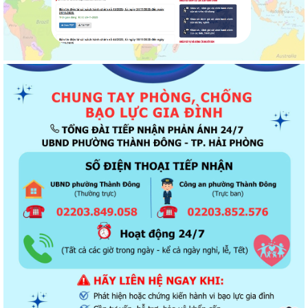
Thông báo về chương trình thu hồi để kiểm tra, khắc phục sự cố các
dòng xe mô tô Honda CB1000...
Kết quả Kỳ họp thứ 3 HĐND thành phố Hải Phòng khóa XIV, nhiệm kỳ
2021 - 2026
Khai thác tài liệu số và Chatbox AI trợi giúp pháp luật
Đẩy mạnh tuyên truyền thực hiện Chương trình hành động của Thành
ủy về xây dựng và hoàn thiện nhà...
Tăng cường các giải pháp đấu tranh, ngăn chặn và xử lý hành vi xâm
phạm quyền sở hữu trí tuệ trên...