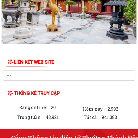
nhân kỷ niệm 79 năm Ngày Thương...
Phường Thành Đông tri ân các gia đình chính sách nhân dịp 27/7
Phường Thành Đông tổ chức chương trình "Bữa cơm công đoàn"
chăm lo cho đoàn viện, người lao động
Hội Cựu Công an nhân dân phường Thành Đông tổ chức Đại hội thành
lập nhiệm kỳ 2026 – 2031
LIÊN KẾT WEB SITE
Phường Thành Đông long trọng tổ chức Lễ thắp nến tri ân các anh
hùng liệt sĩ
Viết tiếp câu chuyện hòa bình - Dâng hương tri ân - Giữ trọ đạo lý "Uống
THỐNG KÊ TRUY CẬP
nước nhớ nguồn"
Đang online:
20
Ủy ban nhân dân phường Thành Đông ban hành Quyết định thu hồi
Hôm nay:
2,992
đất thực hiện Dự án Cầu qua sông Bến...
Trong tuần:
43,921
Tất cả:
941,383
Thông báo về việc cung cấp thông tin lập cơ sở dữ liệu đất đai trên địa
bàn phường Thành Đông,...
Cổng Thông tin điện tử Phường Thành Đô