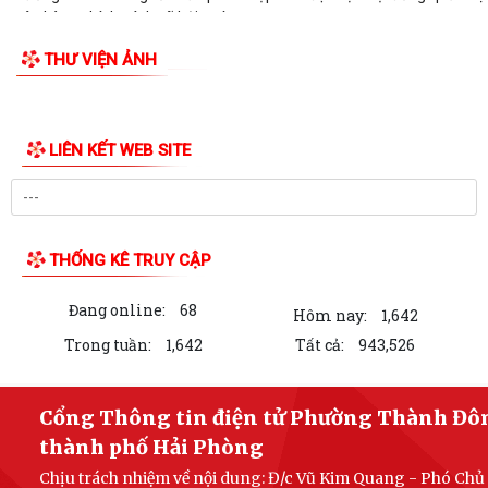
ngân hàng chính sách xã hội quý...
THƯ VIỆN ẢNH
Hơn 1.600 đoàn viên, người lao động trên địa bàn phường Thành Đông
tham gia bữa cơm công đoàn
Đảng ủy phường Thành Đông tổ chức lớp bồi dưỡng Lý luận chính trị
hè năm 2026 cho đội ngũ giáo viên
Phường Thành Đông tri ân Người có công
Công an phường Thành Đông dâng hương tại Di tích Nhà tù Hải Dương
nhân kỷ niệm 79 năm Ngày Thương...
Phường Thành Đông tri ân các gia đình chính sách nhân dịp 27/7
Phường Thành Đông tổ chức chương trình "Bữa cơm công đoàn"
chăm lo cho đoàn viện, người lao động
Hội Cựu Công an nhân dân phường Thành Đông tổ chức Đại hội thành
lập nhiệm kỳ 2026 – 2031
LIÊN KẾT WEB SITE