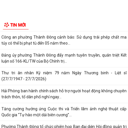
Phường Thành Đông tuyên truyền chương trình tuyển chọn thực tập
sinh nữ đi thực tập kỹ thuật tại...
Phường Thành Đông tham dự Hội nghị trực tuyến toán quốc nghiên
TIN MỚI
cứu, học tập, quán triệt và triển...
Công an phường Thành Đông cảnh báo: Sử dụng trái phép chất ma
túy có thể bị phạt tù đến 05 năm theo...
Đảng ủy phường Thành Đông đẩy mạnh tuyên truyền, quán triệt Kết
luận số 166-KL/TW của Bộ Chính trị...
Thư tri ân nhân Kỷ niệm 79 năm Ngày Thương binh - Liệt sĩ
(27/7/1947 - 27/7/2026)
Hải Phòng ban hành chính sách hỗ trợ người hoạt động không chuyên
trách thôn, tổ dân phố nghỉ ngay...
Tăng cường hưởng ứng Cuộc thi và Triển lãm ảnh nghệ thuật cấp
Quốc gia “Tự hào một dải biên cương”...
Phường Thành Đông tổ chức phiên họp Ban đại diện Hội đồng quản trị