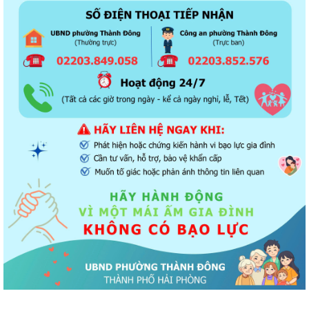
Kết quả Kỳ họp thứ 3 HĐND thành phố Hải Phòng khóa XIV, nhiệm kỳ
2021 - 2026
Khai thác tài liệu số và Chatbox AI trợi giúp pháp luật
Đẩy mạnh tuyên truyền thực hiện Chương trình hành động của Thành
ủy về xây dựng và hoàn thiện nhà...
Tăng cường các giải pháp đấu tranh, ngăn chặn và xử lý hành vi xâm
phạm quyền sở hữu trí tuệ trên...
Ủy ban nhân dân phường Thành Đông thông báo về việc chấm dứt
hoạt động kinh doanh tại Chợ tạm Chi...
Đảng ủy phường Thành Đông đẩy mạnh tuyên truyền, thực hiện Nghị
quyết số 27-NQ/TW về xây dựng và...
Phường Thành Đông tăng cương phân loại chất thải rắn sinh hoạt tại
nguồn: Hành động nhỏ, ý nghĩa...