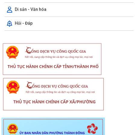
Di sản - Văn hóa
Hỏi - Đáp
Thông báo về chương trình thu hồi để kiểm tra, khắc phục sự cố các
dòng xe mô tô Honda CB1000...
Kết quả Kỳ họp thứ 3 HĐND thành phố Hải Phòng khóa XIV, nhiệm kỳ
2021 - 2026
Khai thác tài liệu số và Chatbox AI trợi giúp pháp luật
Đẩy mạnh tuyên truyền thực hiện Chương trình hành động của Thành