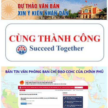
túy có thể bị phạt tù đến 05 năm theo...
Đảng ủy phường Thành Đông đẩy mạnh tuyên truyền, quán triệt Kết
luận số 166-KL/TW của Bộ Chính trị...
Thư tri ân nhân Kỷ niệm 79 năm Ngày Thương binh - Liệt sĩ
(27/7/1947 - 27/7/2026)
Hải Phòng ban hành chính sách hỗ trợ người hoạt động không chuyên
trách thôn, tổ dân phố nghỉ ngay...
Tăng cường hưởng ứng Cuộc thi và Triển lãm ảnh nghệ thuật cấp
Quốc gia “Tự hào một dải biên cương”...
Phường Thành Đông tổ chức phiên họp Ban đại diện Hội đồng quản trị
ngân hàng chính sách xã hội quý...
Hơn 1.600 đoàn viên, người lao động trên địa bàn phường Thành Đông
tham gia bữa cơm công đoàn
Đảng ủy phường Thành Đông tổ chức lớp bồi dưỡng Lý luận chính trị
hè năm 2026 cho đội ngũ giáo viên