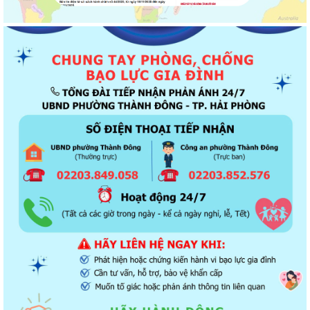
Phường Thành Đông tri ân Người có công
Công an phường Thành Đông dâng hương tại Di tích Nhà tù Hải Dương
nhân kỷ niệm 79 năm Ngày Thương...
Phường Thành Đông tri ân các gia đình chính sách nhân dịp 27/7
Phường Thành Đông tổ chức chương trình "Bữa cơm công đoàn"
chăm lo cho đoàn viện, người lao động
Hội Cựu Công an nhân dân phường Thành Đông tổ chức Đại hội thành
lập nhiệm kỳ 2026 – 2031
Phường Thành Đông long trọng tổ chức Lễ thắp nến tri ân các anh
hùng liệt sĩ
Viết tiếp câu chuyện hòa bình - Dâng hương tri ân - Giữ trọ đạo lý "Uống
nước nhớ nguồn"
Ủy ban nhân dân phường Thành Đông ban hành Quyết định thu hồi