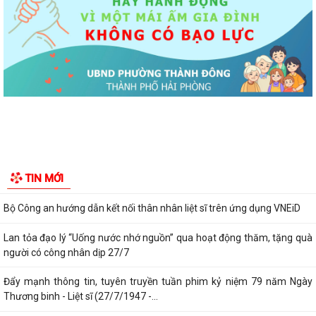
đất thực hiện Dự án Cầu qua sông Bến...
Thông báo về việc cung cấp thông tin lập cơ sở dữ liệu đất đai trên địa
bàn phường Thành Đông,...
HĐND phường Thành Đông khóa II tổ chức kỳ họp thứ Ba - Kỳ họp
thường lệ giữa năm 2026
Tăng cường sự lãnh đạo của Đảng đối với công tác kiểm sát nhân dân
trong giai đoạn mới theo Chỉ thị...
Thông báo số 430/TB-UBND ngày 24/7/2026 của Ủy ban nhân dân
TIN MỚI
phường Thành Đông thông báo về việc...
Bộ Công an hướng dẫn kết nối thân nhân liệt sĩ trên ứng dụng VNEiD
Lan tỏa đạo lý “Uống nước nhớ nguồn” qua hoạt động thăm, tặng quà
người có công nhân dịp 27/7
Đẩy mạnh thông tin, tuyên truyền tuần phim kỷ niệm 79 năm Ngày
Thương binh - Liệt sĩ (27/7/1947 -...