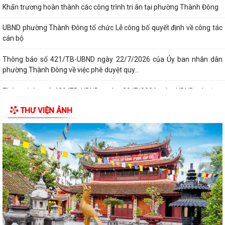
Khẩn trương hoàn thành các công trình tri ân tại phường Thành Đông
UBND phường Thành Đông tổ chức Lễ công bố quyết định về công tác
cán bộ
Thông báo số 421/TB-UBND ngày 22/7/2026 của Ủy ban nhân dân
phường Thành Đông về việc phê duyệt quy...
Thông báo số 420/TB-UBND ngày 22/7/2026 của UBND phường
Thành Đông về việc công bố thủ tục hành...
THƯ VIỆN ẢNH
Thông báo số 425/TB-UBND ngày 22/7/2026 của UBND phường
Thành Đông về việc công khai danh mục thủ...
Thông báo số 424/TB-UBND ngày 22/7/2026 của Ủy ban nhân dân
phường Thành Đông về việc công khai...
Thông báo số 424/TB-UBND ngày 22/7/2026 của UBND phường
Thành Đông về việc công khai danh mục thủ...
Thông báo số 423/TB-UBND ngày 22/7/2026 của UBND phường