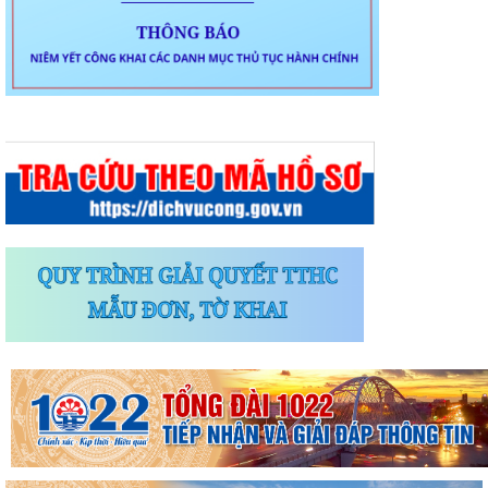
ủy về xây dựng và hoàn thiện nhà...
Tăng cường các giải pháp đấu tranh, ngăn chặn và xử lý hành vi xâm
phạm quyền sở hữu trí tuệ trên...
Ủy ban nhân dân phường Thành Đông thông báo về việc chấm dứt
hoạt động kinh doanh tại Chợ tạm Chi...
Đảng ủy phường Thành Đông đẩy mạnh tuyên truyền, thực hiện Nghị
quyết số 27-NQ/TW về xây dựng và...
Phường Thành Đông tăng cương phân loại chất thải rắn sinh hoạt tại
nguồn: Hành động nhỏ, ý nghĩa...
Phường Thành Đông tuyên truyền chương trình tuyển chọn thực tập
sinh nữ đi thực tập kỹ thuật tại...
Phường Thành Đông tham dự Hội nghị trực tuyến toán quốc nghiên
cứu, học tập, quán triệt và triển...
Công an phường Thành Đông cảnh báo: Sử dụng trái phép chất ma