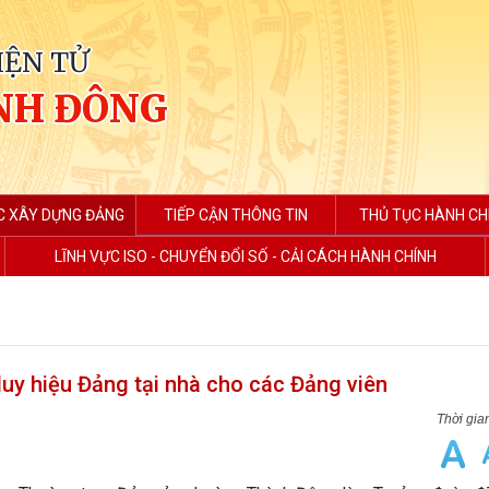
IỆN TỬ
NH ĐÔNG
C XÂY DỰNG ĐẢNG
TIẾP CẬN THÔNG TIN
THỦ TỤC HÀNH CH
LĨNH VỰC ISO - CHUYỂN ĐỔI SỐ - CẢI CÁCH HÀNH CHÍNH
y hiệu Đảng tại nhà cho các Đảng viên