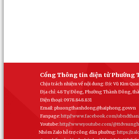
Cổng Thông tin điện tử Phường 
Chịu trách nhiệm về nội dung: Đ/c Vũ Kim Q
Địa chỉ: 48 Tự Đông, Phường Thành Đông, th
Điện thoại: 0978.848.831
Email:
phuongthanhdong@haiphong.gov.vn
Fanpage:
http//:www.facebook.com/ubndtha
Youtube:
http//:www.youtube.com/@ttdvsun
Nhóm Zalo hỗ trợ công dân phường:
https://z