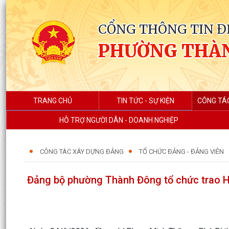
CỔNG THÔNG TIN Đ
PHƯỜNG THÀ
TRANG CHỦ
TIN TỨC - SỰ KIỆN
CÔNG TÁ
HỖ TRỢ NGƯỜI DÂN - DOANH NGHIỆP
CÔNG TÁC XÂY DỰNG ĐẢNG
TỔ CHỨC ĐẢNG - ĐẢNG VIÊN
Đảng bộ phường Thành Đông tổ chức trao Hu