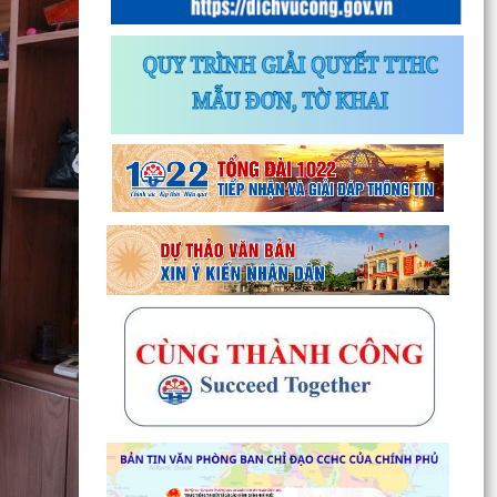
Thông báo về chương trình thu hồi để kiểm tra,
khắc phục sự cố các dòng xe mô tô Honda
CB1000...
Kết quả Kỳ họp thứ 3 HĐND thành phố Hải
Phòng khóa XIV, nhiệm kỳ 2021 - 2026
Đẩy mạnh tuyên truyền thực hiện Chương trình
hành động của Thành ủy về xây dựng và hoàn