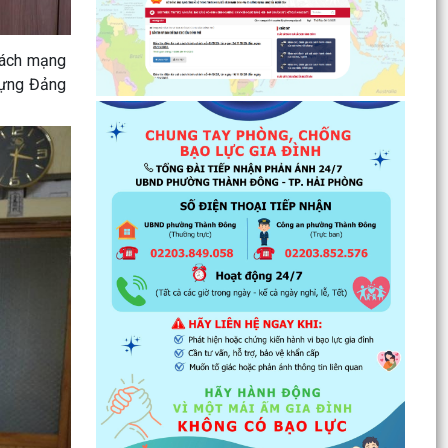
thiện nhà...
cách mạng
Tăng cường các giải pháp đấu tranh, ngăn chặn
và xử lý hành vi xâm phạm quyền sở hữu trí tuệ
 dựng Đảng
trên...
Ủy ban nhân dân phường Thành Đông thông
báo về việc chấm dứt hoạt động kinh doanh tại
Chợ tạm Chi...
Đảng ủy phường Thành Đông đẩy mạnh tuyên
truyền, thực hiện Nghị quyết số 27-NQ/TW về
xây dựng và...
Phường Thành Đông tăng cương phân loại chất
thải rắn sinh hoạt tại nguồn: Hành động nhỏ, ý
nghĩa...
Phường Thành Đông tuyên truyền chương trình
tuyển chọn thực tập sinh nữ đi thực tập kỹ thuật
tại...