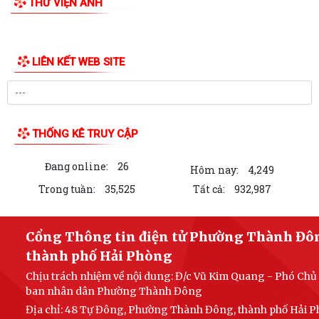
Phường Thành Đông tăng cương phân loại chất thải rắn sinh hoạt tại
nguồn: Hành động nhỏ, ý nghĩa...
Phường Thành Đông tuyên truyền chương trình tuyển chọn thực tập
sinh nữ đi thực tập kỹ thuật tại...
Phường Thành Đông tham dự Hội nghị trực tuyến toán quốc nghiên
cứu, học tập, quán triệt và triển...
Công an phường Thành Đông cảnh báo: Sử dụng trái phép chất ma
túy có thể bị phạt tù đến 05 năm theo...
Đảng ủy phường Thành Đông đẩy mạnh tuyên truyền, quán triệt Kết
luận số 166-KL/TW của Bộ Chính trị...
Thư tri ân nhân Kỷ niệm 79 năm Ngày Thương binh - Liệt sĩ
(27/7/1947 - 27/7/2026)
Hải Phòng ban hành chính sách hỗ trợ người hoạt động không chuyên
trách thôn, tổ dân phố nghỉ ngay...
Tăng cường hưởng ứng Cuộc thi và Triển lãm ảnh nghệ thuật cấp