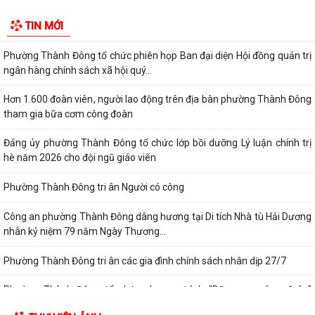
Thông báo về chương trình thu hồi để kiểm tra, khắc phục sự cố các
dòng xe mô tô Honda CB1000...
Kết quả Kỳ họp thứ 3 HĐND thành phố Hải Phòng khóa XIV, nhiệm kỳ
2021 - 2026
Khai thác tài liệu số và Chatbox AI trợi giúp pháp luật
Đẩy mạnh tuyên truyền thực hiện Chương trình hành động của Thành
ủy về xây dựng và hoàn thiện nhà...
Tăng cường các giải pháp đấu tranh, ngăn chặn và xử lý hành vi xâm
phạm quyền sở hữu trí tuệ trên...
Ủy ban nhân dân phường Thành Đông thông báo về việc chấm dứt
hoạt động kinh doanh tại Chợ tạm Chi...
Đảng ủy phường Thành Đông đẩy mạnh tuyên truyền, thực hiện Nghị
quyết số 27-NQ/TW về xây dựng và...