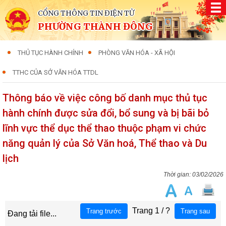
CỔNG THÔNG TIN ĐIỆN TỬ
PHƯỜNG THÀNH ĐÔNG
THỦ TỤC HÀNH CHÍNH
PHÒNG VĂN HÓA - XÃ HỘI
TTHC CỦA SỞ VĂN HÓA TTDL
Thông báo về việc công bố danh mục thủ tục
hành chính được sửa đổi, bổ sung và bị bãi bỏ
lĩnh vực thể dục thể thao thuộc phạm vi chức
năng quản lý của Sở Văn hoá, Thể thao và Du
lịch
03/02/2026