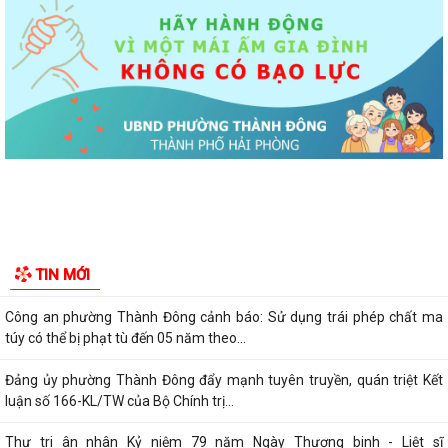
Ủy ban nhân dân phường Thành Đông thông báo về việc chấm dứt
hoạt động kinh doanh tại Chợ tạm Chi...
Đảng ủy phường Thành Đông đẩy mạnh tuyên truyền, thực hiện Nghị
quyết số 27-NQ/TW về xây dựng và...
Phường Thành Đông tăng cương phân loại chất thải rắn sinh hoạt tại
nguồn: Hành động nhỏ, ý nghĩa...
Phường Thành Đông tuyên truyền chương trình tuyển chọn thực tập
sinh nữ đi thực tập kỹ thuật tại...
Phường Thành Đông tham dự Hội nghị trực tuyến toán quốc nghiên
TIN MỚI
cứu, học tập, quán triệt và triển...
Công an phường Thành Đông cảnh báo: Sử dụng trái phép chất ma
túy có thể bị phạt tù đến 05 năm theo...
Đảng ủy phường Thành Đông đẩy mạnh tuyên truyền, quán triệt Kết
luận số 166-KL/TW của Bộ Chính trị...
Thư tri ân nhân Kỷ niệm 79 năm Ngày Thương binh - Liệt sĩ