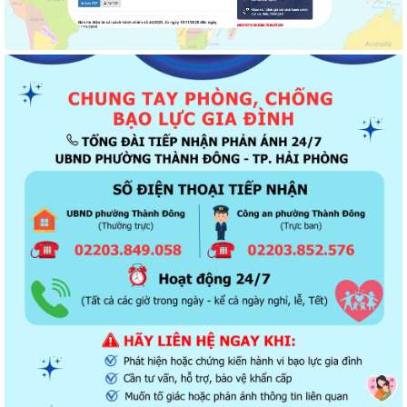
Thông báo về chương trình thu hồi để kiểm tra, khắc phục sự cố các
dòng xe mô tô Honda CB1000...
Kết quả Kỳ họp thứ 3 HĐND thành phố Hải Phòng khóa XIV, nhiệm kỳ
2021 - 2026
Khai thác tài liệu số và Chatbox AI trợi giúp pháp luật
Đẩy mạnh tuyên truyền thực hiện Chương trình hành động của Thành
ủy về xây dựng và hoàn thiện nhà...
Tăng cường các giải pháp đấu tranh, ngăn chặn và xử lý hành vi xâm
phạm quyền sở hữu trí tuệ trên...