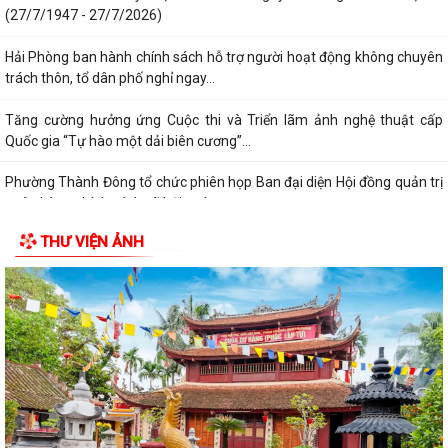
(27/7/1947 - 27/7/2026)
Hải Phòng ban hành chính sách hỗ trợ người hoạt động không chuyên
trách thôn, tổ dân phố nghỉ ngay...
Tăng cường hưởng ứng Cuộc thi và Triển lãm ảnh nghệ thuật cấp
Quốc gia “Tự hào một dải biên cương”...
Phường Thành Đông tổ chức phiên họp Ban đại diện Hội đồng quản trị
ngân hàng chính sách xã hội quý...
THƯ VIỆN ẢNH
Hơn 1.600 đoàn viên, người lao động trên địa bàn phường Thành Đông
tham gia bữa cơm công đoàn
Đảng ủy phường Thành Đông tổ chức lớp bồi dưỡng Lý luận chính trị
hè năm 2026 cho đội ngũ giáo viên
Phường Thành Đông tri ân Người có công
Công an phường Thành Đông dâng hương tại Di tích Nhà tù Hải Dương
nhân kỷ niệm 79 năm Ngày Thương...