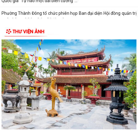
Quốc gia “Tự hào một dải biên cương”...
Phường Thành Đông tổ chức phiên họp Ban đại diện Hội đồng quản trị
ngân hàng chính sách xã hội quý...
THƯ VIỆN ẢNH
Hơn 1.600 đoàn viên, người lao động trên địa bàn phường Thành Đông
tham gia bữa cơm công đoàn
Đảng ủy phường Thành Đông tổ chức lớp bồi dưỡng Lý luận chính trị
hè năm 2026 cho đội ngũ giáo viên
Phường Thành Đông tri ân Người có công
Công an phường Thành Đông dâng hương tại Di tích Nhà tù Hải Dương
nhân kỷ niệm 79 năm Ngày Thương...
Phường Thành Đông tri ân các gia đình chính sách nhân dịp 27/7
Phường Thành Đông tổ chức chương trình "Bữa cơm công đoàn"
chăm lo cho đoàn viện, người lao động
Hội Cựu Công an nhân dân phường Thành Đông tổ chức Đại hội thành