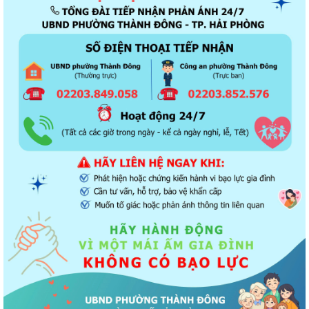
Thông báo về chương trình thu hồi để kiểm tra, khắc phục sự cố các
dòng xe mô tô Honda CB1000...
Kết quả Kỳ họp thứ 3 HĐND thành phố Hải Phòng khóa XIV, nhiệm kỳ
2021 - 2026
Khai thác tài liệu số và Chatbox AI trợi giúp pháp luật
Đẩy mạnh tuyên truyền thực hiện Chương trình hành động của Thành
ủy về xây dựng và hoàn thiện nhà...
Tăng cường các giải pháp đấu tranh, ngăn chặn và xử lý hành vi xâm
phạm quyền sở hữu trí tuệ trên...
Ủy ban nhân dân phường Thành Đông thông báo về việc chấm dứt
hoạt động kinh doanh tại Chợ tạm Chi...
Đảng ủy phường Thành Đông đẩy mạnh tuyên truyền, thực hiện Nghị
quyết số 27-NQ/TW về xây dựng và...
Phường Thành Đông tăng cương phân loại chất thải rắn sinh hoạt tại