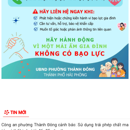
ủy về xây dựng và hoàn thiện nhà...
Tăng cường các giải pháp đấu tranh, ngăn chặn và xử lý hành vi xâm
phạm quyền sở hữu trí tuệ trên...
Ủy ban nhân dân phường Thành Đông thông báo về việc chấm dứt
hoạt động kinh doanh tại Chợ tạm Chi...
Đảng ủy phường Thành Đông đẩy mạnh tuyên truyền, thực hiện Nghị
quyết số 27-NQ/TW về xây dựng và...
Phường Thành Đông tăng cương phân loại chất thải rắn sinh hoạt tại
nguồn: Hành động nhỏ, ý nghĩa...
Phường Thành Đông tuyên truyền chương trình tuyển chọn thực tập
sinh nữ đi thực tập kỹ thuật tại...
Phường Thành Đông tham dự Hội nghị trực tuyến toán quốc nghiên
TIN MỚI
cứu, học tập, quán triệt và triển...
Công an phường Thành Đông cảnh báo: Sử dụng trái phép chất ma