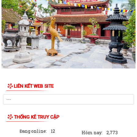
Phường Thành Đông tri ân Người có công
Công an phường Thành Đông dâng hương tại Di tích Nhà tù Hải Dương
nhân kỷ niệm 79 năm Ngày Thương...
Phường Thành Đông tri ân các gia đình chính sách nhân dịp 27/7
Phường Thành Đông tổ chức chương trình "Bữa cơm công đoàn"
chăm lo cho đoàn viện, người lao động
Hội Cựu Công an nhân dân phường Thành Đông tổ chức Đại hội thành
lập nhiệm kỳ 2026 – 2031
LIÊN KẾT WEB SITE
Phường Thành Đông long trọng tổ chức Lễ thắp nến tri ân các anh
hùng liệt sĩ
Viết tiếp câu chuyện hòa bình - Dâng hương tri ân - Giữ trọ đạo lý "Uống
THỐNG KÊ TRUY CẬP
nước nhớ nguồn"
Đang online:
12
Ủy ban nhân dân phường Thành Đông ban hành Quyết định thu hồi
Hôm nay:
2,773