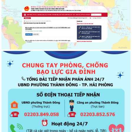
Thông báo về chương trình thu hồi để kiểm tra, khắc phục sự cố các
dòng xe mô tô Honda CB1000...
Kết quả Kỳ họp thứ 3 HĐND thành phố Hải Phòng khóa XIV, nhiệm kỳ
2021 - 2026
Khai thác tài liệu số và Chatbox AI trợi giúp pháp luật
Đẩy mạnh tuyên truyền thực hiện Chương trình hành động của Thành