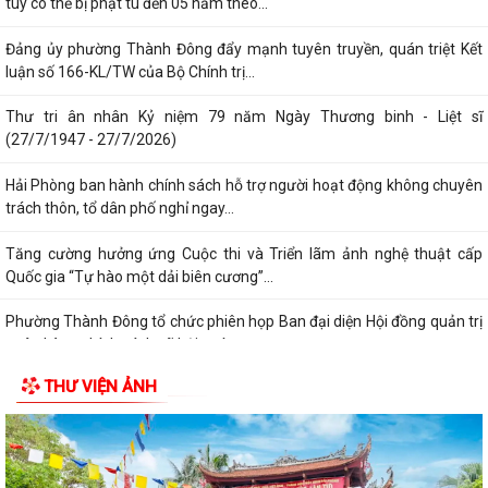
túy có thể bị phạt tù đến 05 năm theo...
Đảng ủy phường Thành Đông đẩy mạnh tuyên truyền, quán triệt Kết
luận số 166-KL/TW của Bộ Chính trị...
Thư tri ân nhân Kỷ niệm 79 năm Ngày Thương binh - Liệt sĩ
(27/7/1947 - 27/7/2026)
Hải Phòng ban hành chính sách hỗ trợ người hoạt động không chuyên
trách thôn, tổ dân phố nghỉ ngay...
Tăng cường hưởng ứng Cuộc thi và Triển lãm ảnh nghệ thuật cấp
Quốc gia “Tự hào một dải biên cương”...
Phường Thành Đông tổ chức phiên họp Ban đại diện Hội đồng quản trị
ngân hàng chính sách xã hội quý...
THƯ VIỆN ẢNH
Hơn 1.600 đoàn viên, người lao động trên địa bàn phường Thành Đông
tham gia bữa cơm công đoàn
Đảng ủy phường Thành Đông tổ chức lớp bồi dưỡng Lý luận chính trị
hè năm 2026 cho đội ngũ giáo viên