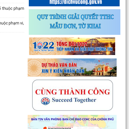
hố thuộc phạm
huộc phạm vi,
Thông báo về chương trình thu hồi để kiểm tra,
khắc phục sự cố các dòng xe mô tô Honda
CB1000...
Kết quả Kỳ họp thứ 3 HĐND thành phố Hải
Phòng khóa XIV, nhiệm kỳ 2021 - 2026
Đẩy mạnh tuyên truyền thực hiện Chương trình
hành động của Thành ủy về xây dựng và hoàn