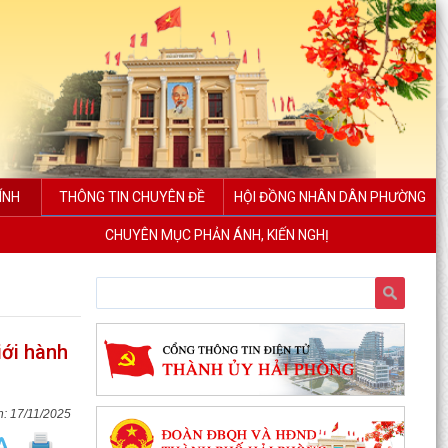
ÍNH
THÔNG TIN CHUYÊN ĐỀ
HỘI ĐỒNG NHÂN DÂN PHƯỜNG
CHUYÊN MỤC PHẢN ÁNH, KIẾN NGHỊ
iới hành
17/11/2025