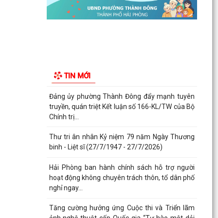
Phường Thành Đông tham dự Hội nghị trực
tuyến toán quốc nghiên cứu, học tập, quán triệt
và triển...
Công an phường Thành Đông cảnh báo: Sử
dụng trái phép chất ma túy có thể bị phạt tù đến
TIN MỚI
05 năm theo...
Đảng ủy phường Thành Đông đẩy mạnh tuyên
truyền, quán triệt Kết luận số 166-KL/TW của Bộ
Chính trị...
Thư tri ân nhân Kỷ niệm 79 năm Ngày Thương
binh - Liệt sĩ (27/7/1947 - 27/7/2026)
Hải Phòng ban hành chính sách hỗ trợ người
hoạt động không chuyên trách thôn, tổ dân phố
nghỉ ngay...
Tăng cường hưởng ứng Cuộc thi và Triển lãm