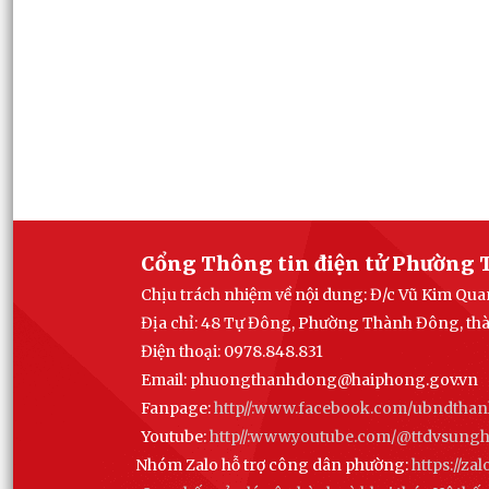
Cổng Thông tin điện tử Phường 
Chịu trách nhiệm về nội dung: Đ/c Vũ Kim Q
Địa chỉ: 48 Tự Đông, Phường Thành Đông, th
Điện thoại: 0978.848.831
Email:
phuongthanhdong@haiphong.gov.vn
Fanpage:
http//:www.facebook.com/ubndtha
Youtube:
http//:www.youtube.com/@ttdvsun
Nhóm Zalo hỗ trợ công dân phường:
https://z