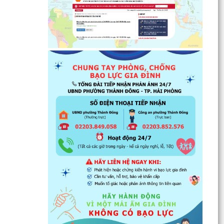
thiện nhà...
Tăng cường các giải pháp đấu tranh, ngăn chặn
và xử lý hành vi xâm phạm quyền sở hữu trí tuệ
trên...
Ủy ban nhân dân phường Thành Đông thông
báo về việc chấm dứt hoạt động kinh doanh tại
Chợ tạm Chi...
Đảng ủy phường Thành Đông đẩy mạnh tuyên
truyền, thực hiện Nghị quyết số 27-NQ/TW về
xây dựng và...
Phường Thành Đông tăng cương phân loại chất
thải rắn sinh hoạt tại nguồn: Hành động nhỏ, ý
nghĩa...
Phường Thành Đông tuyên truyền chương trình
tuyển chọn thực tập sinh nữ đi thực tập kỹ thuật
tại...