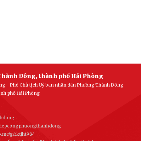
Thành Đông, thành phố Hải Phòng
uang - Phó Chủ tịch Uỷ ban nhân dân Phường Thành Đông
ành phố Hải Phòng
nhdong
ghiepcongphuongthanhdong
alo.me/g/rktjht984