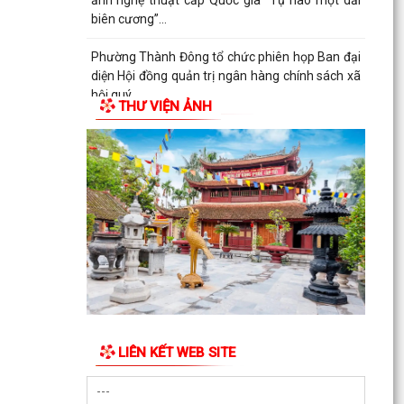
ảnh nghệ thuật cấp Quốc gia “Tự hào một dải
biên cương”...
Phường Thành Đông tổ chức phiên họp Ban đại
diện Hội đồng quản trị ngân hàng chính sách xã
hội quý...
THƯ VIỆN ẢNH
Hơn 1.600 đoàn viên, người lao động trên địa
bàn phường Thành Đông tham gia bữa cơm
công đoàn
Đảng ủy phường Thành Đông tổ chức lớp bồi
dưỡng Lý luận chính trị hè năm 2026 cho đội
ngũ giáo viên
Phường Thành Đông tri ân Người có công
Công an phường Thành Đông dâng hương tại Di
tích Nhà tù Hải Dương nhân kỷ niệm 79 năm
LIÊN KẾT WEB SITE
Ngày Thương...
Phường Thành Đông tri ân các gia đình chính