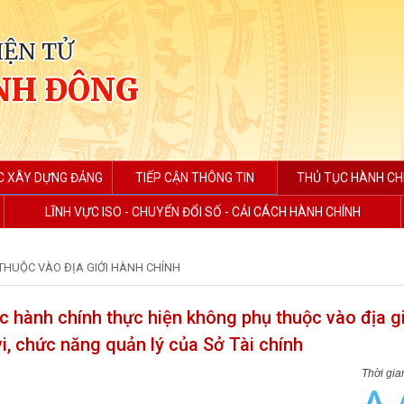
IỆN TỬ
NH ĐÔNG
C XÂY DỰNG ĐẢNG
TIẾP CẬN THÔNG TIN
THỦ TỤC HÀNH CH
LĨNH VỰC ISO - CHUYỂN ĐỔI SỐ - CẢI CÁCH HÀNH CHÍNH
THUỘC VÀO ĐỊA GIỚI HÀNH CHÍNH
c hành chính thực hiện không phụ thuộc vào địa g
i, chức năng quản lý của Sở Tài chính