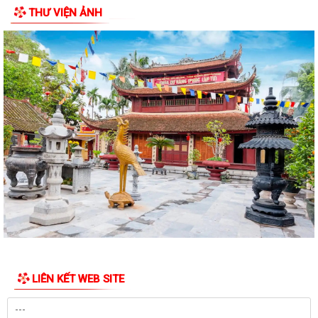
THƯ VIỆN ẢNH
Hơn 1.600 đoàn viên, người lao động trên địa bàn phường Thành Đông
tham gia bữa cơm công đoàn
Đảng ủy phường Thành Đông tổ chức lớp bồi dưỡng Lý luận chính trị
hè năm 2026 cho đội ngũ giáo viên
Phường Thành Đông tri ân Người có công
Công an phường Thành Đông dâng hương tại Di tích Nhà tù Hải Dương
nhân kỷ niệm 79 năm Ngày Thương...
Phường Thành Đông tri ân các gia đình chính sách nhân dịp 27/7
Phường Thành Đông tổ chức chương trình "Bữa cơm công đoàn"
chăm lo cho đoàn viện, người lao động
Hội Cựu Công an nhân dân phường Thành Đông tổ chức Đại hội thành
lập nhiệm kỳ 2026 – 2031
LIÊN KẾT WEB SITE
Phường Thành Đông long trọng tổ chức Lễ thắp nến tri ân các anh
hùng liệt sĩ