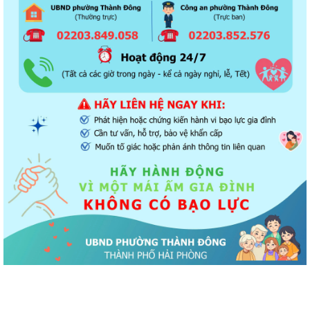
2021 - 2026
Khai thác tài liệu số và Chatbox AI trợi giúp pháp luật
Đẩy mạnh tuyên truyền thực hiện Chương trình hành động của Thành
ủy về xây dựng và hoàn thiện nhà...
Tăng cường các giải pháp đấu tranh, ngăn chặn và xử lý hành vi xâm
phạm quyền sở hữu trí tuệ trên...
Ủy ban nhân dân phường Thành Đông thông báo về việc chấm dứt
hoạt động kinh doanh tại Chợ tạm Chi...
Đảng ủy phường Thành Đông đẩy mạnh tuyên truyền, thực hiện Nghị
quyết số 27-NQ/TW về xây dựng và...
Phường Thành Đông tăng cương phân loại chất thải rắn sinh hoạt tại
nguồn: Hành động nhỏ, ý nghĩa...
Phường Thành Đông tuyên truyền chương trình tuyển chọn thực tập
sinh nữ đi thực tập kỹ thuật tại...