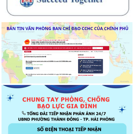
Thông báo về chương trình thu hồi để kiểm tra, khắc phục sự cố các
dòng xe mô tô Honda CB1000...
Kết quả Kỳ họp thứ 3 HĐND thành phố Hải Phòng khóa XIV, nhiệm kỳ