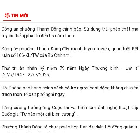
Phường Thành Đông tham dự Hội nghị trực tuyến toán quốc nghiên
TIN MỚI
cứu, học tập, quán triệt và triển...
Công an phường Thành Đông cảnh báo: Sử dụng trái phép chất ma
túy có thể bị phạt tù đến 05 năm theo...
Đảng ủy phường Thành Đông đẩy mạnh tuyên truyền, quán triệt Kết
luận số 166-KL/TW của Bộ Chính trị...
Thư tri ân nhân Kỷ niệm 79 năm Ngày Thương binh - Liệt sĩ
(27/7/1947 - 27/7/2026)
Hải Phòng ban hành chính sách hỗ trợ người hoạt động không chuyên
trách thôn, tổ dân phố nghỉ ngay...
Tăng cường hưởng ứng Cuộc thi và Triển lãm ảnh nghệ thuật cấp
Quốc gia “Tự hào một dải biên cương”...
Phường Thành Đông tổ chức phiên họp Ban đại diện Hội đồng quản trị
ngân hàng chính sách xã hội quý...