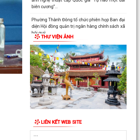
ảnh nghệ thuật cấp Quốc gia “Tự hào một dải
biên cương”...
Phường Thành Đông tổ chức phiên họp Ban đại
diện Hội đồng quản trị ngân hàng chính sách xã
hội quý...
THƯ VIỆN ẢNH
Hơn 1.600 đoàn viên, người lao động trên địa
bàn phường Thành Đông tham gia bữa cơm
công đoàn
Đảng ủy phường Thành Đông tổ chức lớp bồi
dưỡng Lý luận chính trị hè năm 2026 cho đội
ngũ giáo viên
Phường Thành Đông tri ân Người có công
Công an phường Thành Đông dâng hương tại Di
tích Nhà tù Hải Dương nhân kỷ niệm 79 năm
LIÊN KẾT WEB SITE
Ngày Thương...
Phường Thành Đông tri ân các gia đình chính