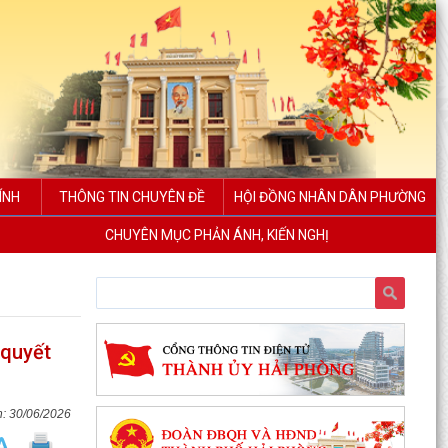
ÍNH
THÔNG TIN CHUYÊN ĐỀ
HỘI ĐỒNG NHÂN DÂN PHƯỜNG
CHUYÊN MỤC PHẢN ÁNH, KIẾN NGHỊ
 quyết
30/06/2026