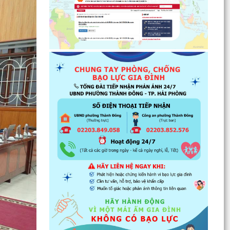
thiện nhà...
Tăng cường các giải pháp đấu tranh, ngăn chặn
và xử lý hành vi xâm phạm quyền sở hữu trí tuệ
trên...
Ủy ban nhân dân phường Thành Đông thông
báo về việc chấm dứt hoạt động kinh doanh tại
Chợ tạm Chi...
Đảng ủy phường Thành Đông đẩy mạnh tuyên
truyền, thực hiện Nghị quyết số 27-NQ/TW về
xây dựng và...
Phường Thành Đông tăng cương phân loại chất
thải rắn sinh hoạt tại nguồn: Hành động nhỏ, ý
nghĩa...
Phường Thành Đông tuyên truyền chương trình
tuyển chọn thực tập sinh nữ đi thực tập kỹ thuật
tại...