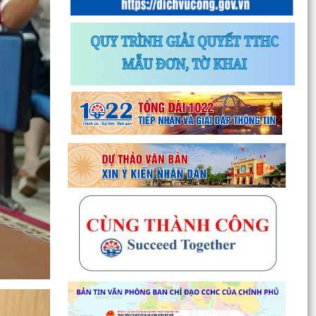
Thông báo về chương trình thu hồi để kiểm tra,
khắc phục sự cố các dòng xe mô tô Honda
CB1000...
Kết quả Kỳ họp thứ 3 HĐND thành phố Hải
Phòng khóa XIV, nhiệm kỳ 2021 - 2026
Đẩy mạnh tuyên truyền thực hiện Chương trình
hành động của Thành ủy về xây dựng và hoàn