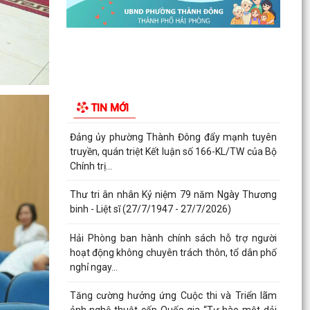
Phường Thành Đông tham dự Hội nghị trực
tuyến toán quốc nghiên cứu, học tập, quán triệt
và triển...
Công an phường Thành Đông cảnh báo: Sử
dụng trái phép chất ma túy có thể bị phạt tù đến
TIN MỚI
05 năm theo...
Đảng ủy phường Thành Đông đẩy mạnh tuyên
truyền, quán triệt Kết luận số 166-KL/TW của Bộ
Chính trị...
Thư tri ân nhân Kỷ niệm 79 năm Ngày Thương
binh - Liệt sĩ (27/7/1947 - 27/7/2026)
Hải Phòng ban hành chính sách hỗ trợ người
hoạt động không chuyên trách thôn, tổ dân phố
nghỉ ngay...
Tăng cường hưởng ứng Cuộc thi và Triển lãm