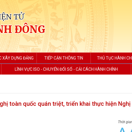
IỆN TỬ
NH ĐÔNG
C XÂY DỰNG ĐẢNG
TIẾP CẬN THÔNG TIN
THỦ TỤC HÀNH CH
LĨNH VỰC ISO - CHUYỂN ĐỔI SỐ - CẢI CÁCH HÀNH CHÍNH
 toàn quốc quán triệt, triển khai thực hiện Nghị