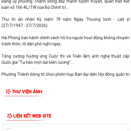
Đảng ủy phường Thành Đông đẩy mạnh tuyên truyền, quán triệt Kết
luận số 166-KL/TW của Bộ Chính trị...
Thư tri ân nhân Kỷ niệm 79 năm Ngày Thương binh - Liệt sĩ
(27/7/1947 - 27/7/2026)
Hải Phòng ban hành chính sách hỗ trợ người hoạt động không chuyên
trách thôn, tổ dân phố nghỉ ngay...
Tăng cường hưởng ứng Cuộc thi và Triển lãm ảnh nghệ thuật cấp
Quốc gia “Tự hào một dải biên cương”...
Phường Thành Đông tổ chức phiên họp Ban đại diện Hội đồng quản trị
ngân hàng chính sách xã hội quý...
THƯ VIỆN ẢNH
Hơn 1.600 đoàn viên, người lao động trên địa bàn phường Thành Đông
tham gia bữa cơm công đoàn
Đảng ủy phường Thành Đông tổ chức lớp bồi dưỡng Lý luận chính trị
hè năm 2026 cho đội ngũ giáo viên
Phường Thành Đông tri ân Người có công