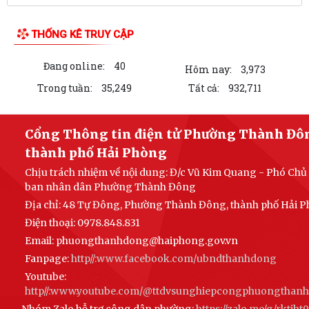
Công an phường Thành Đông dâng hương tại Di tích Nhà tù Hải Dương
nhân kỷ niệm 79 năm Ngày Thương...
Phường Thành Đông tri ân các gia đình chính sách nhân dịp 27/7
Phường Thành Đông tổ chức chương trình "Bữa cơm công đoàn"
chăm lo cho đoàn viện, người lao động
Hội Cựu Công an nhân dân phường Thành Đông tổ chức Đại hội thành
lập nhiệm kỳ 2026 – 2031
LIÊN KẾT WEB SITE
Phường Thành Đông long trọng tổ chức Lễ thắp nến tri ân các anh
hùng liệt sĩ
Viết tiếp câu chuyện hòa bình - Dâng hương tri ân - Giữ trọ đạo lý "Uống
THỐNG KÊ TRUY CẬP
nước nhớ nguồn"
Đang online:
40
Ủy ban nhân dân phường Thành Đông ban hành Quyết định thu hồi
Hôm nay:
3,973
đất thực hiện Dự án Cầu qua sông Bến...
Trong tuần:
35,249
Tất cả:
932,711