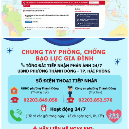
Thông báo về chương trình thu hồi để kiểm tra, khắc phục sự cố các
dòng xe mô tô Honda CB1000...
Kết quả Kỳ họp thứ 3 HĐND thành phố Hải Phòng khóa XIV, nhiệm kỳ
2021 - 2026
KHAI THÁC TÀI LIỆU SỐ VÀ CHATBOX AI TRỢ GIÚP PHÁP LUẬT
Đẩy mạnh tuyên truyền thực hiện Chương trình hành động của Thành
ủy về xây dựng và hoàn thiện nhà...