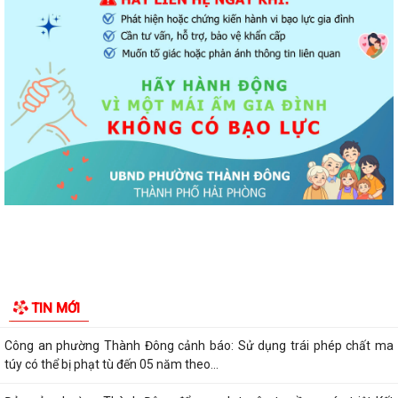
Tăng cường các giải pháp đấu tranh, ngăn chặn và xử lý hành vi xâm
phạm quyền sở hữu trí tuệ trên...
Ủy ban nhân dân phường Thành Đông thông báo về việc chấm dứt
hoạt động kinh doanh tại Chợ tạm Chi...
Đảng ủy phường Thành Đông đẩy mạnh tuyên truyền, thực hiện Nghị
quyết số 27-NQ/TW về xây dựng và...
Phường Thành Đông tăng cương phân loại chất thải rắn sinh hoạt tại
nguồn: Hành động nhỏ, ý nghĩa...
Phường Thành Đông tuyên truyền chương trình tuyển chọn thực tập
sinh nữ đi thực tập kỹ thuật tại...
Phường Thành Đông tham dự Hội nghị trực tuyến toán quốc nghiên
TIN MỚI
cứu, học tập, quán triệt và triển...
Công an phường Thành Đông cảnh báo: Sử dụng trái phép chất ma
túy có thể bị phạt tù đến 05 năm theo...