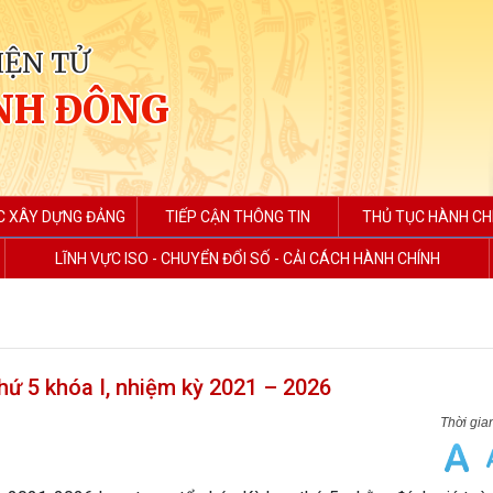
IỆN TỬ
NH ĐÔNG
C XÂY DỰNG ĐẢNG
TIẾP CẬN THÔNG TIN
THỦ TỤC HÀNH CH
LĨNH VỰC ISO - CHUYỂN ĐỔI SỐ - CẢI CÁCH HÀNH CHÍNH
ứ 5 khóa I, nhiệm kỳ 2021 – 2026