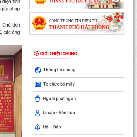
diện tình
 giải pháp
 Chủ tịch
, các ông
GIỚI THIỆU CHUNG
Thông tin chung
Tổ chức bộ máy
Người phát ngôn
Di sản - Văn hóa
Hỏi - Đáp
Thông báo về chương trình thu hồi để kiểm tra,
khắc phục sự cố các dòng xe mô tô Honda