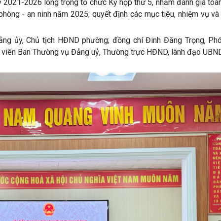
021-2026 long trọng tổ chức Kỳ họp thứ 5, nhằm đánh giá toàn 
c phòng - an ninh năm 2025; quyết định các mục tiêu, nhiệm vụ và
Đảng ủy, Chủ tịch HĐND phường; đồng chí Đinh Đăng Trọng, Phó
 viên Ban Thường vụ Đảng uỷ, Thường trực HĐND, lãnh đạo UBND