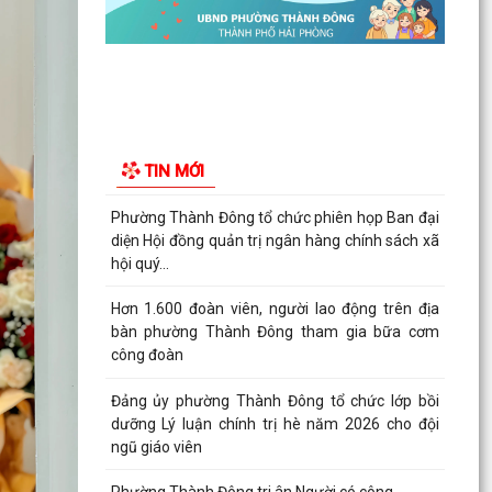
dưỡng Lý luận chính trị hè năm 2026 cho đội
ngũ giáo viên
Phường Thành Đông tri ân Người có công
Công an phường Thành Đông dâng hương tại Di
tích Nhà tù Hải Dương nhân kỷ niệm 79 năm
TIN MỚI
Ngày Thương...
Phường Thành Đông tri ân các gia đình chính
sách nhân dịp 27/7
Phường Thành Đông tổ chức chương trình "Bữa
cơm công đoàn" chăm lo cho đoàn viện, người
lao động
Hội Cựu Công an nhân dân phường Thành Đông
tổ chức Đại hội thành lập nhiệm kỳ 2026 – 2031
Phường Thành Đông long trọng tổ chức Lễ thắp
nến tri ân các anh hùng liệt sĩ