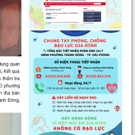
Thư tri ân nhân Kỷ niệm 79 năm Ngày Thương
binh - Liệt sĩ (27/7/1947 - 27/7/2026)
Hải Phòng ban hành chính sách hỗ trợ người
hoạt động không chuyên trách thôn, tổ dân phố
nghỉ ngay...
Tăng cường hưởng ứng Cuộc thi và Triển lãm
ảnh nghệ thuật cấp Quốc gia “Tự hào một dải
 dung quan
biên cương”...
6; Kết quả
 thẩm tra
Phường Thành Đông tổ chức phiên họp Ban đại
ND phường
diện Hội đồng quản trị ngân hàng chính sách xã
n địa bàn
hội quý...
ành Đông;
Hơn 1.600 đoàn viên, người lao động trên địa
bàn phường Thành Đông tham gia bữa cơm
công đoàn
Đảng ủy phường Thành Đông tổ chức lớp bồi