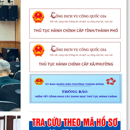
CB1000...
Kết quả Kỳ họp thứ 3 HĐND thành phố Hải
Phòng khóa XIV, nhiệm kỳ 2021 - 2026
Khai thác tài liệu số và Chatbox AI trợi giúp pháp
luật
Đẩy mạnh tuyên truyền thực hiện Chương trình
hành động của Thành ủy về xây dựng và hoàn
thiện nhà...
Tăng cường các giải pháp đấu tranh, ngăn chặn
và xử lý hành vi xâm phạm quyền sở hữu trí tuệ
trên...
Ủy ban nhân dân phường Thành Đông thông
báo về việc chấm dứt hoạt động kinh doanh tại
Chợ tạm Chi...
Đảng ủy phường Thành Đông đẩy mạnh tuyên