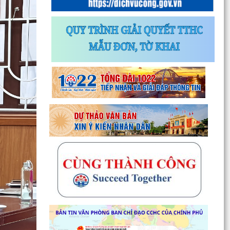
truyền, thực hiện Nghị quyết số 27-NQ/TW về
xây dựng và...
Phường Thành Đông tăng cương phân loại chất
thải rắn sinh hoạt tại nguồn: Hành động nhỏ, ý
nghĩa...
Phường Thành Đông tuyên truyền chương trình
tuyển chọn thực tập sinh nữ đi thực tập kỹ thuật
tại...
Phường Thành Đông tham dự Hội nghị trực
tuyến toán quốc nghiên cứu, học tập, quán triệt
và triển...
Công an phường Thành Đông cảnh báo: Sử
dụng trái phép chất ma túy có thể bị phạt tù đến
05 năm theo...
Đảng ủy phường Thành Đông đẩy mạnh tuyên
truyền, quán triệt Kết luận số 166-KL/TW của Bộ
Chính trị...