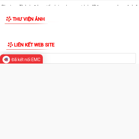
Phường Thành Đông tăng cương phân loại chất thải rắn sinh hoạt tại
nguồn: Hành động nhỏ, ý nghĩa...
Phường Thành Đông tuyên truyền chương trình tuyển chọn thực tập
sinh nữ đi thực tập kỹ thuật tại...
Phường Thành Đông tham dự Hội nghị trực tuyến toán quốc nghiên
cứu, học tập, quán triệt và triển...
Đã kết nối EMC
Công an phường Thành Đông cảnh báo: Sử dụng trái phép chất ma
túy có thể bị phạt tù đến 05 năm theo...
Đảng ủy phường Thành Đông đẩy mạnh tuyên truyền, quán triệt Kết
luận số 166-KL/TW của Bộ Chính trị...
Thư tri ân nhân Kỷ niệm 79 năm Ngày Thương binh - Liệt sĩ
(27/7/1947 - 27/7/2026)
Hải Phòng ban hành chính sách hỗ trợ người hoạt động không chuyên
trách thôn, tổ dân phố nghỉ ngay...
Tăng cường hưởng ứng Cuộc thi và Triển lãm ảnh nghệ thuật cấp