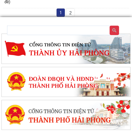
đề)
1
2