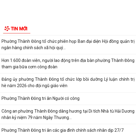
Thông báo về chương trình thu hồi để kiểm tra, khắc phục sự cố các
dòng xe mô tô Honda CB1000...
Kết quả Kỳ họp thứ 3 HĐND thành phố Hải Phòng khóa XIV, nhiệm kỳ
2021 - 2026
Khai thác tài liệu số và Chatbox AI trợi giúp pháp luật
Đẩy mạnh tuyên truyền thực hiện Chương trình hành động của Thành
ủy về xây dựng và hoàn thiện nhà...
Tăng cường các giải pháp đấu tranh, ngăn chặn và xử lý hành vi xâm
phạm quyền sở hữu trí tuệ trên...
Ủy ban nhân dân phường Thành Đông thông báo về việc chấm dứt
hoạt động kinh doanh tại Chợ tạm Chi...
Đảng ủy phường Thành Đông đẩy mạnh tuyên truyền, thực hiện Nghị
quyết số 27-NQ/TW về xây dựng và...